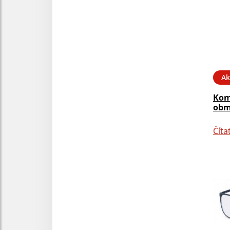
Ak
Kom
obm
Číta