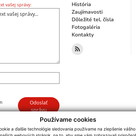
Text vašej správy...
História
xt vašej správy:
Zaujímavosti
Dôležité tel. čísla
Fotogaléria
Kontakty
Google reCaptcha Response
Odoslať
ím
správu
Používame cookies
okie a ďalšie technológie sledovania používame na zlepšenie vášho
 našich webových stránok, na to, aby sme vám zobrazovali prispôs