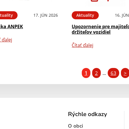
tuality
17. JÚN 2026
Aktuality
16. JÚ
ika ANPEK
Upozornenie pre majiteľ
držiteľov vozidiel
ť ďalej
Čítať ďalej
1
2
63
>
...
Rýchle odkazy
O obci