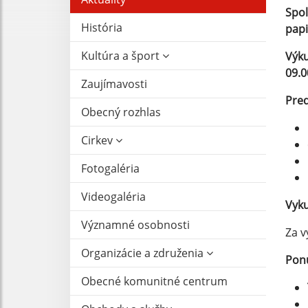
Spo
História
pap
Kultúra a šport
Výku
09.0
Zaujímavosti
Pre
Obecný rozhlas
Cirkev
Fotogaléria
Videogaléria
Vyku
Významné osobnosti
Za v
Organizácie a združenia
Ponú
Obecné komunitné centrum