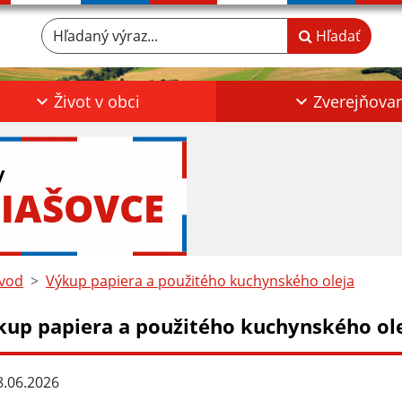
Hľadaný výraz...
Hľadať
Život v obci
Zverejňova
y
IAŠOVCE
vod
Výkup papiera a použitého kuchynského oleja
kup papiera a použitého kuchynského ol
.06.2026