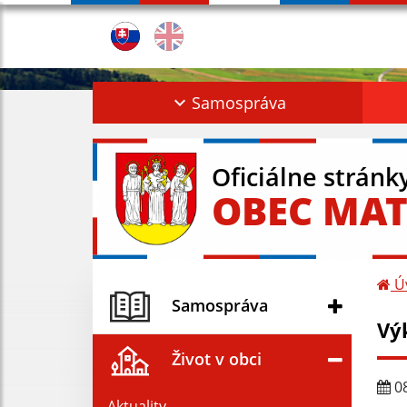
Samospráva
Oficiálne stránk
OBEC MAT
Ú
Samospráva
Vý
Život v obci
08
Aktuality