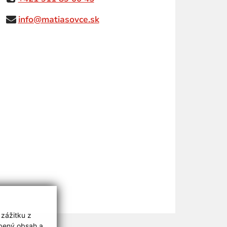
info@matiasovce.sk
 zážitku z
obený obsah a