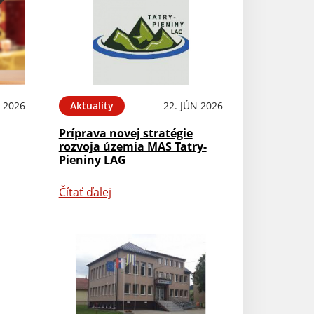
L 2026
Aktuality
22. JÚN 2026
Príprava novej stratégie
rozvoja územia MAS Tatry-
Pieniny LAG
Čítať ďalej