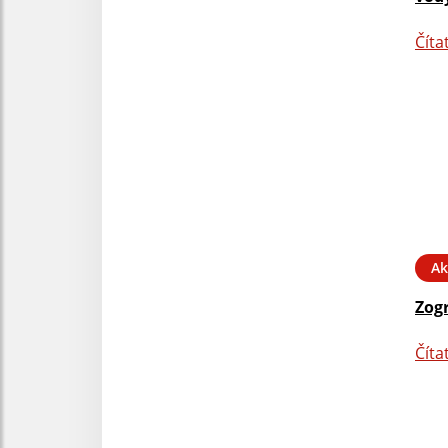
Číta
Ak
Zog
Číta