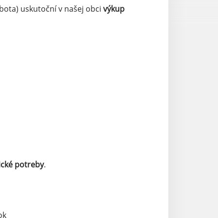
bota) uskutoční v našej obci
výkup
ické potreby
.
ok