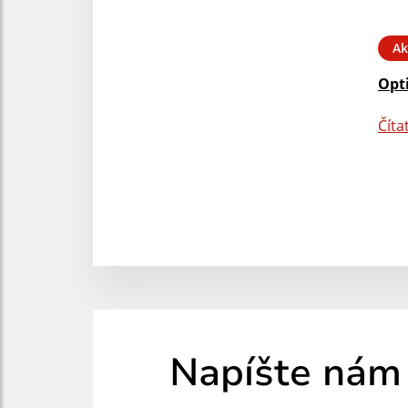
Ak
Opt
Číta
Napíšte nám