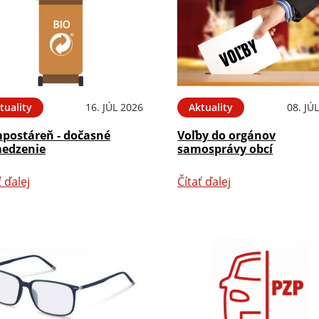
tuality
16. JÚL 2026
Aktuality
08. JÚ
postáreň - dočasné
Voľby do orgánov
edzenie
samosprávy obcí
ť ďalej
Čítať ďalej