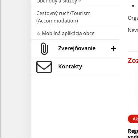
Obchody a služby
Cestovný ruch/Tourism
Orga
(Accommodation)
Nev
☆ Mobilná aplikácia obce
Zverejňovanie
Zo
Kontakty
Ak
Reg
vody