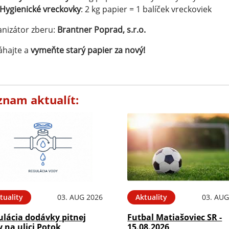
Hygienické vreckovky
: 2 kg papier = 1 balíček vreckoviek
nizátor zberu:
Brantner Poprad, s.r.o.
áhajte a
vymeňte starý papier za nový!
znam aktualít:
tuality
03. AUG 2026
Aktuality
03. AUG
ulácia dodávky pitnej
Futbal Matiašoviec SR -
 na ulici Potok
15.08.2026