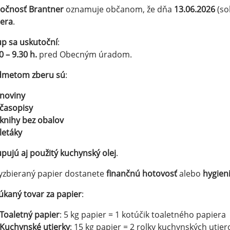
ločnosť Brantner
oznamuje občanom, že dňa
13.06.2026
(so
iera
.
p sa uskutoční
:
0 – 9.30 h.
pred Obecným úradom.
dmetom zberu sú
:
noviny
časopisy
knihy bez obalov
letáky
pujú aj použitý kuchynský olej
.
yzbieraný papier dostanete
finančnú hotovosť
alebo
hygien
kaný tovar za papier
:
Toaletný papier
: 5 kg papier = 1 kotúčik toaletného papiera
Kuchynské utierky
: 15 kg papier = 2 rolky kuchynských utier