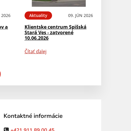
N 2026
Aktuality
09. JÚN 2026
ov a
Klientske centrum Spišská
Stará Ves - zatvorené
10.06.2026
Čítať ďalej
Kontaktné informácie
+421 911 89 00 45