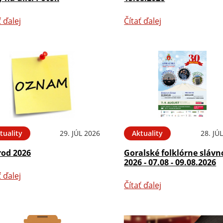
ť ďalej
Čítať ďalej
tuality
29. JÚL 2026
Aktuality
28. JÚ
rod 2026
Goralské folklórne slávn
2026 - 07.08 - 09.08.2026
ť ďalej
Čítať ďalej