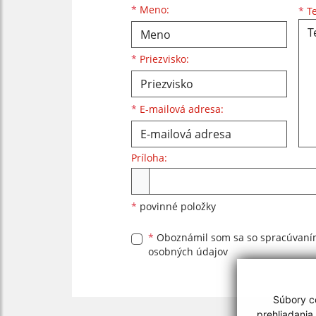
Meno
Priezvisko
E-mailová adresa
*
Meno:
*
Te
*
Priezvisko:
*
E-mailová adresa:
Príloha:
Príloha
*
povinné položky
*
Oboznámil som sa so
spracúvan
osobných údajov
Súbory co
prehliadania