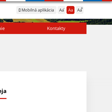
Mobilná aplikácia
Aa
Aa
Aa
nie
Kontakty
eja