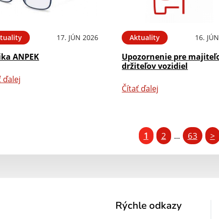
tuality
17. JÚN 2026
Aktuality
16. JÚ
ika ANPEK
Upozornenie pre majiteľ
držiteľov vozidiel
ť ďalej
Čítať ďalej
1
2
63
>
...
Rýchle odkazy