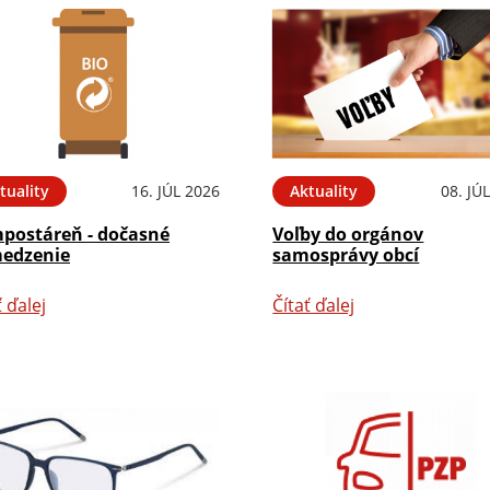
tuality
16. JÚL 2026
Aktuality
08. JÚ
postáreň - dočasné
Voľby do orgánov
edzenie
samosprávy obcí
ť ďalej
Čítať ďalej