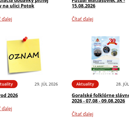
ulácia dodávky pitnej
Futbal Matiašoviec SR -
 na ulici Potok
15.08.2026
ť ďalej
Čítať ďalej
tuality
29. JÚL 2026
Aktuality
28. JÚ
rod 2026
Goralské folklórne slávn
2026 - 07.08 - 09.08.2026
ť ďalej
Čítať ďalej