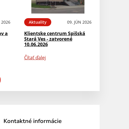
N 2026
Aktuality
09. JÚN 2026
ov a
Klientske centrum Spišská
Stará Ves - zatvorené
10.06.2026
Čítať ďalej
Kontaktné informácie