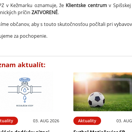
PZ v Kežmarku oznamuje, že
Klientske centrum
v Spišskej
nických príčin
ZATVORENÉ
.
íme občanov, aby s touto skutočnosťou počítali pri vybavovan
ujeme za pochopenie.
znam aktualít:
tuality
03. AUG 2026
Aktuality
03. AUG