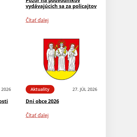
Pozor na podvodníkov
vydávajúcich sa za policajtov
Čítať ďalej
L 2026
Aktuality
27. JÚL 2026
osti
Dni obce 2026
Čítať ďalej