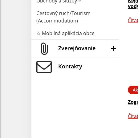
Reg
Obchody a služby
vody
Cestovný ruch/Tourism
Číta
(Accommodation)
☆ Mobilná aplikácia obce
Zverejňovanie
Kontakty
Ak
Zog
Číta