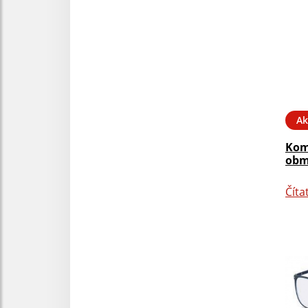
Ak
Kom
obm
Číta