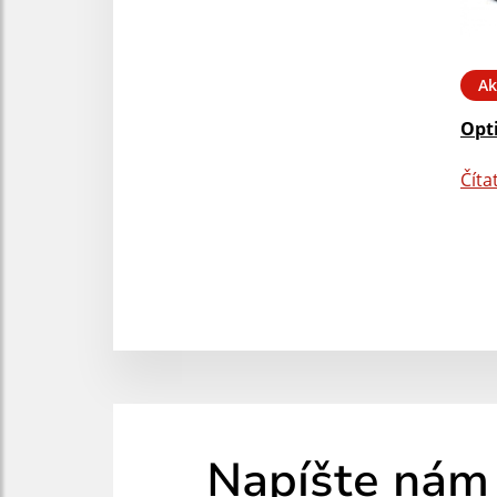
Ak
Opt
Číta
Napíšte nám