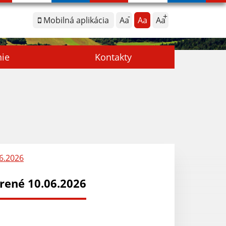
Mobilná aplikácia
Aa
Aa
Aa
nie
Kontakty
06.2026
orené 10.06.2026