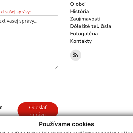
O obci
Text vašej správy...
História
xt vašej správy:
Zaujímavosti
Dôležité tel. čísla
Fotogaléria
Kontakty
Google reCaptcha Response
Odoslať
ím
správu
Používame cookies