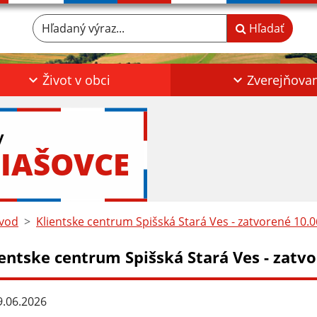
Hľadaný výraz...
Hľadať
Život v obci
Zverejňova
y
IAŠOVCE
vod
Klientske centrum Spišská Stará Ves - zatvorené 10.
ientske centrum Spišská Stará Ves - zatv
.06.2026