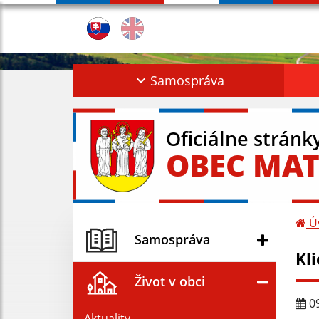
Samospráva
Oficiálne stránk
OBEC MAT
Ú
Samospráva
Kl
Život v obci
09
Aktuality