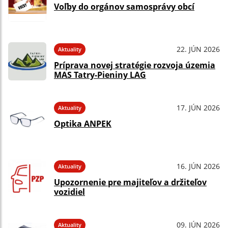
Voľby do orgánov samosprávy obcí
22. JÚN 2026
Aktuality
Príprava novej stratégie rozvoja územia
MAS Tatry-Pieniny LAG
17. JÚN 2026
Aktuality
Optika ANPEK
16. JÚN 2026
Aktuality
Upozornenie pre majiteľov a držiteľov
vozidiel
09. JÚN 2026
Aktuality