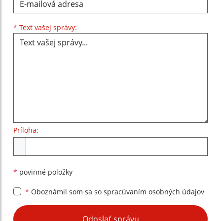
Text vašej správy...
*
Text vašej správy:
Príloha:
Príloha
*
povinné položky
*
Oboznámil som sa so
spracúvaním osobných údajov
Google reCaptcha Response
Odoslať správu