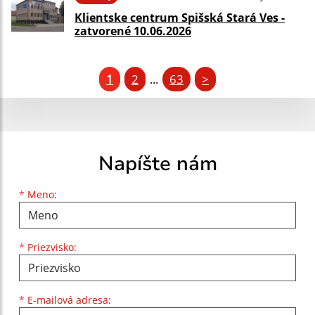
Klientske centrum Spišská Stará Ves -
zatvorené 10.06.2026
1
2
63
>
...
Napíšte nám
Meno
Priezvisko
E-mailová adresa
*
Meno:
*
Priezvisko:
*
E-mailová adresa: