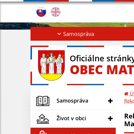
Samospráva
Oficiálne stránk
OBEC MAT
Ú
Samospráva
Reko
Re
Život v obci
Ma