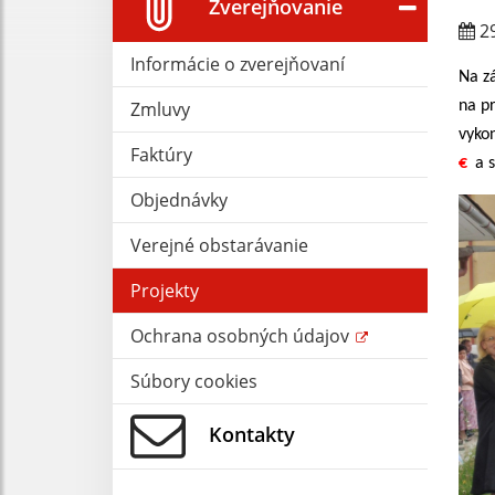
Zverejňovanie
29
Informácie o zverejňovaní
Na z
Zmluvy
na p
vyko
Faktúry
€
a
Objednávky
Verejné obstarávanie
Projekty
Ochrana osobných údajov
Súbory cookies
Kontakty