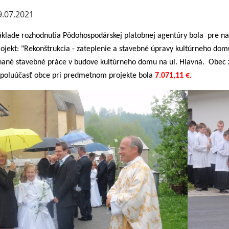
.07.2021
áklade rozhodnutia Pôdohospodárskej platobnej agentúry bola pre naš
rojekt: "Rekonštrukcia - zateplenie a stavebné úpravy kultúrneho dom
nané stavebné práce v budove kultúrneho domu na ul. Hlavná. Obec z
spoluúčasť obce pri predmetnom projekte bola
7.071,11
€.