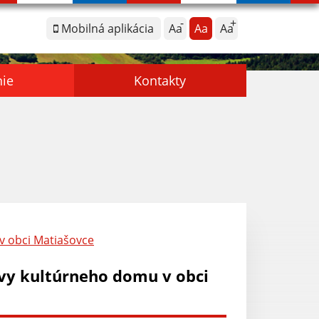
Mobilná aplikácia
Aa
Aa
Aa
nie
Kontakty
v obci Matiašovce
avy kultúrneho domu v obci