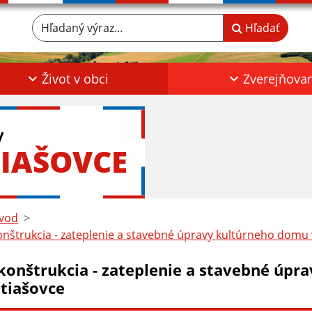
Hľadaný výraz...
Hľadať
Život v obci
Zverejňova
y
IAŠOVCE
vod
nštrukcia - zateplenie a stavebné úpravy kultúrneho domu 
konštrukcia - zateplenie a stavebné úpr
tiašovce