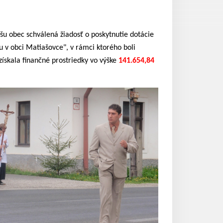
u obec schválená žiadosť o poskytnutie dotácie
u v obci Matiašovce", v rámci ktorého boli
ískala finančné prostriedky vo výške
141.654,84