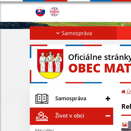
Samospráva
Oficiálne stránk
OBEC MAT
Ú
Samospráva
Re
Život v obci
Aktuality