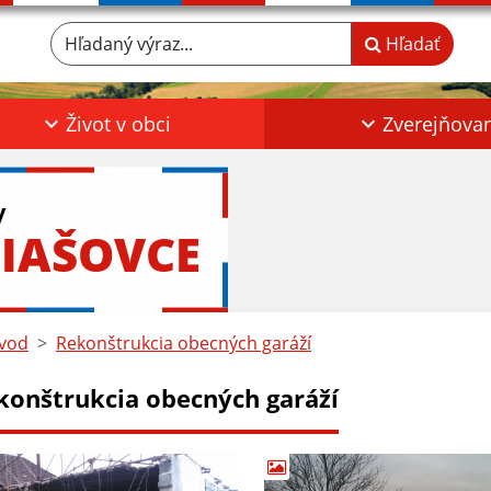
Hľadaný výraz...
Hľadať
Život v obci
Zverejňova
y
IAŠOVCE
vod
Rekonštrukcia obecných garáží
konštrukcia obecných garáží