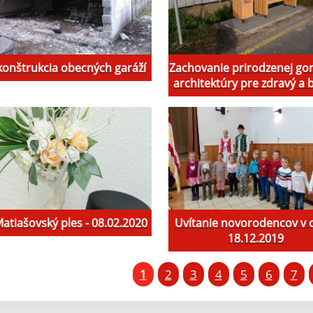
onštrukcia obecných garáží
Zachovanie prirodzenej gor
architektúry pre zdravý a 
Matiašovský ples - 08.02.2020
Uvítanie novorodencov v o
18.12.2019
1
2
3
4
5
6
7