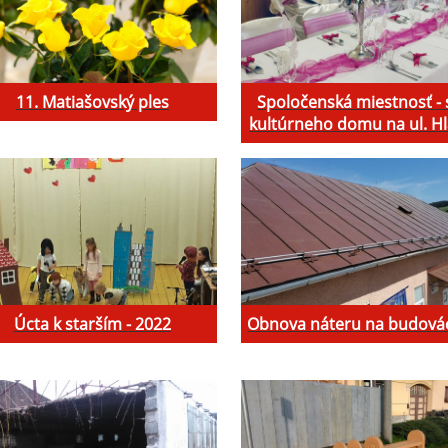
11. Matiašovský ples
Spoločenská miestnosť - 
kultúrneho domu na ul. H
Úcta k starším - 2022
Obnova náteru na budová