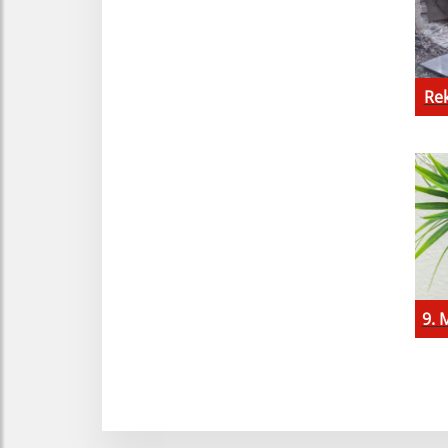
Rek
9. 