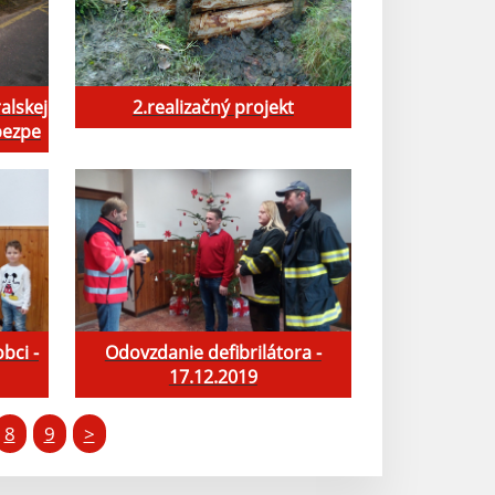
alskej
2.realizačný projekt
bezpe
bci -
Odovzdanie defibrilátora -
17.12.2019
8
9
>