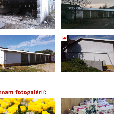
znam fotogalérií: