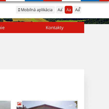
Mobilná aplikácia
Aa
Aa
Aa
nie
Kontakty