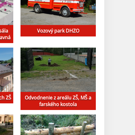
sála
Vozový park DHZO
lavná
ch ZŠ
Odvodnenie z areálu ZŠ, MŠ a
farského kostola