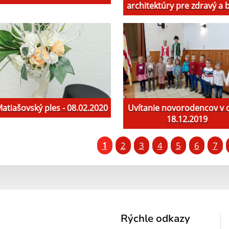
architektúry pre zdravý a 
Matiašovský ples - 08.02.2020
Uvítanie novorodencov v o
18.12.2019
1
2
3
4
5
6
7
Rýchle odkazy