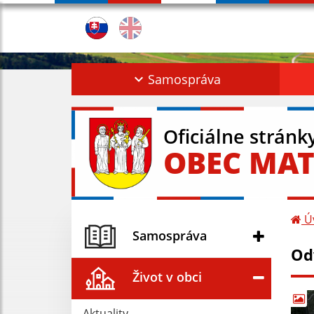
Samospráva
Oficiálne stránk
OBEC MAT
Ú
Samospráva
Od
Život v obci
Aktuality