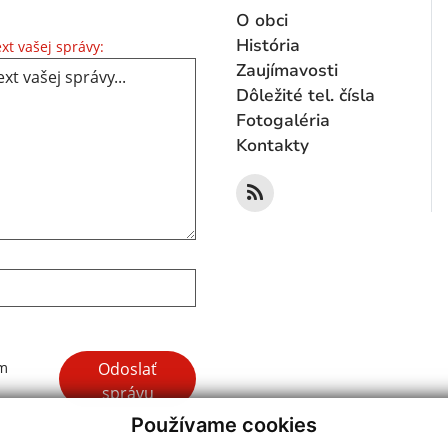
O obci
Text vašej správy...
História
xt vašej správy:
Zaujímavosti
Dôležité tel. čísla
Fotogaléria
Kontakty
Google reCaptcha Response
Odoslať
ím
správu
Používame cookies