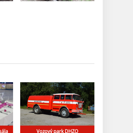
sála
Vozový park DHZO