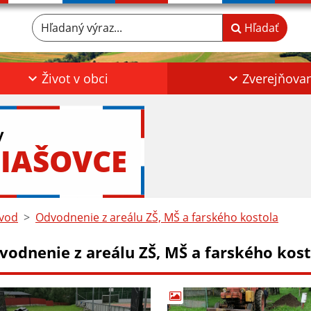
Hľadaný výraz...
Hľadať
Život v obci
Zverejňova
y
IAŠOVCE
vod
Odvodnenie z areálu ZŠ, MŠ a farského kostola
vodnenie z areálu ZŠ, MŠ a farského kost