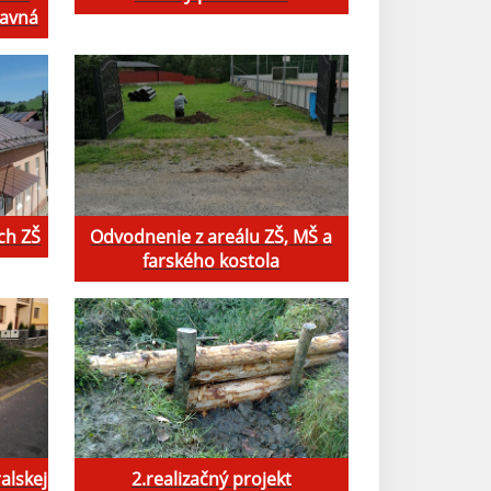
lavná
ch ZŠ
Odvodnenie z areálu ZŠ, MŠ a
farského kostola
alskej
2.realizačný projekt