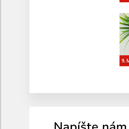
9. 
Napíšte nám