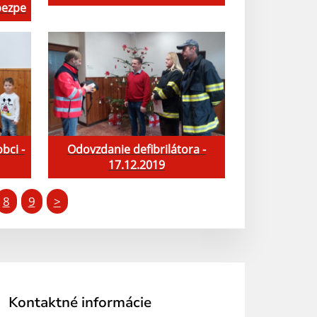
bezpe
bci -
Odovzdanie defibrilátora -
17.12.2019
8
9
>
Kontaktné informácie