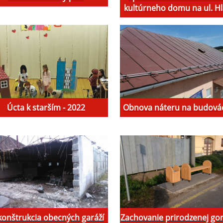
kultúrneho domu na ul. H
Úcta k starším - 2022
Obnova náteru na budová
onštrukcia obecných garáží
Zachovanie prirodzenej gor