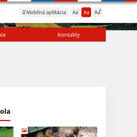
Mobilná aplikácia
Aa
Aa
Aa
nie
Kontakty
ola