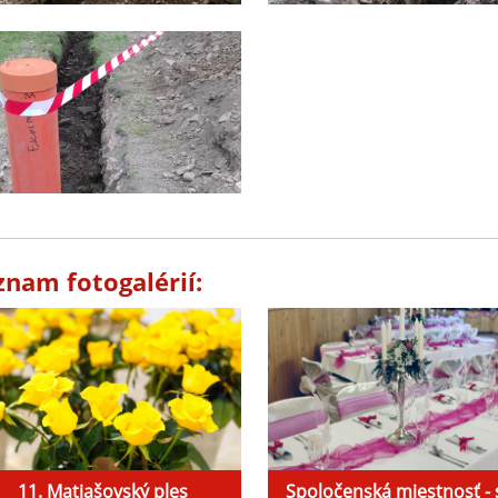
znam fotogalérií:
11. Matiašovský ples
Spoločenská miestnosť - 