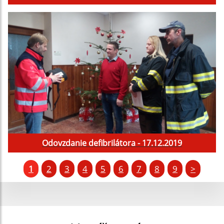
Odovzdanie defibrilátora - 17.12.2019
1
2
3
4
5
6
7
8
9
>