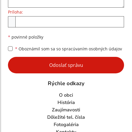
Príloha:
Príloha
*
povinné položky
*
Oboznámil som sa so
spracúvaním osobných údajov
Google reCaptcha Response
Odoslať správu
Rýchle odkazy
O obci
História
Zaujímavosti
Dôležité tel. čísla
Fotogaléria