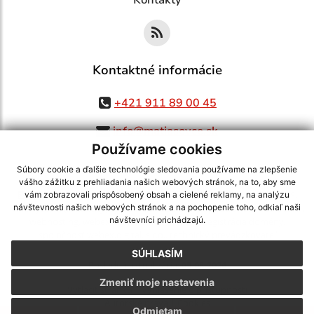
Kontakty
Kontaktné informácie
+421 911 89 00 45
info@matiasovce.sk
Používame cookies
Súbory cookie a ďalšie technológie sledovania používame na zlepšenie
vášho zážitku z prehliadania našich webových stránok, na to, aby sme
využite možnosť získavania aktuálnych informácií s využitím RSS
,
vám zobrazovali prispôsobený obsah a cielené reklamy, na analýzu
CMS systém (redakčný) systém ECHELON 2,
Mapa stránok
,
web portál
,
návštevnosti našich webových stránok a na pochopenie toho, odkiaľ naši
návštevníci prichádzajú.
webhosting
,
webex.digital, s.r.o.
,
domény
,
registrácia domény
,
spoločnosť webex.digital, s.r.o.
,
technický prevádzkovateľ
SÚHLASÍM
Posledná aktualizácia:
05.08.2026
Zmeniť moje nastavenia
Vytlačiť stránku
|
Vyhlásenie o prístupnosti
Autorské práva
|
Cookies
Odmietam