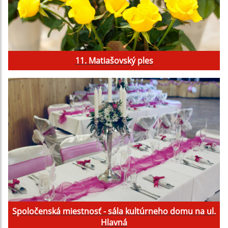
11. Matiašovský ples
Spoločenská miestnosť - sála kultúrneho domu na ul.
Hlavná