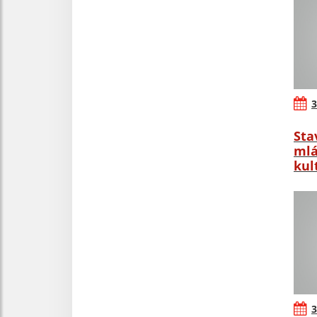
3
Sta
mlá
kul
3