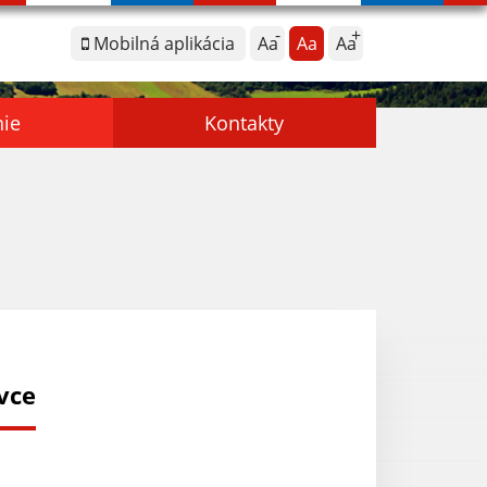
Mobilná aplikácia
Aa
Aa
Aa
nie
Kontakty
vce