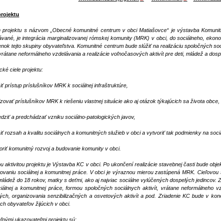
projektu
 projektu s názvom „Obecné komunitné centrum v obci Matiašovce“ je výstavba Komunitn
vané, je integrácia marginalizovanej rómskej komunity (MRK) v obci, do sociálneho, ekon
nok tejto skupiny obyvateľstva. Komunitné centrum bude slúžiť na realizáciu spoločných soc
vrátane neformálneho vzdelávania a realizácie voľnočasových aktivít pre deti, mládež a dosp
cké ciele projektu:
iť prístup príslušníkov MRK k sociálnej infraštruktúre,
vizovať príslušníkov MRK k riešeniu vlastnej situácie ako aj otázok týkajúcich sa života obce,
dziť a predchádzať vzniku sociálno-patologických javov,
šiť rozsah a kvalitu sociálnych a komunitných služieb v obci a vytvoriť tak podmienky na soc
oriť komunitný rozvoj a budovanie komunity v obci.
u aktivitou projektu je Výstavba KC v obci. Po ukončení realizácie stavebnej časti bude 
ovaniu sociálnej a komunitnej práce. V obci je výraznou mierou zastúpená MRK. Cieľovou 
 mládež do 18 rokov, matky s deťmi, ako aj najviac sociálne vylúčených dospelých jedincov. 
iálnej a komunitnej práce, formou spoločných sociálnych aktivít, vrátane neformálneho vz
ých, organizovania senzibilizačných a osvetových aktivít a pod. Zriadenie KC bude v k
ch obyvateľov žijúcich v obci.
ľnými ukazovateľmi projektu sú: