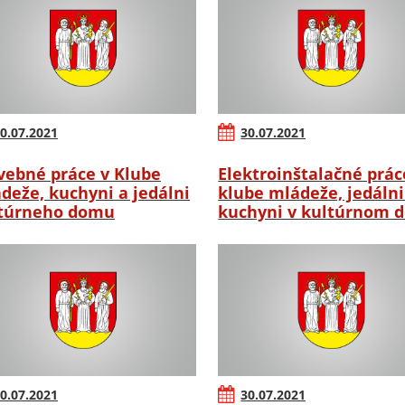
0.07.2021
30.07.2021
vebné práce v Klube
Elektroinštalačné prác
deže, kuchyni a jedálni
klube mládeže, jedálni
túrneho domu
kuchyni v kultúrnom 
0.07.2021
30.07.2021