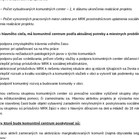
– Počet vybudovaných komunitných center – 1, k dátumu ukončenia realizácie projektu
– Počet vytvorených pracovných miest cielene pre MRK prostredníctvom uplatnenia sociáln
nia realizácie projektu.
hlavného cieľa, má komunitné centrum podľa aktuálnej potreby a miestnych problémo
podpora zmysluplného trávenia voľného času
pomoc pri uplatňovaní sa na trhu práce
prevenciu nežiaducich patologických javov v týchto komunitách
podporu počas vzdelávania; pričom všetky služby a podpora komunitných centier občanovi by m
zlepšiť prístup príslušníkov MRK k sociálnej infraštruktúre,
aktivizovať príslušníkov MRK k riešeniu vlastnej situácie ako aj otázok týkajúcich sa života 
zlepšiť rozsah a kvalitu sociálnych a komunitných služieb v obci a vytvoriť tak podmienky n
úrovni
podporiť komunitný rozvoj a budovanie komunity v obci.
nou cieľovou skupinou komunitných centier sú prevažne sociálne vylúčené skupiny obyvat
iu inštitucionálnej pomoci, či zamestnaniu sa. Hlavnou aktivitou projektu je výstavba 
ácie stavebnej časti bude objekt vybavený zariadením nevyhnutným k poskytovaniu sociáln
ou skupinou sú príslušníci MRK žijúci v obci s hlavným dôrazom na deti a mládež do 18 rok
v.
ity, ktoré bude komunitné centrum poskytovať sú:
izácia aktivít zameraných na aktivizáciu marginalizovaných komunít (najmä obyvatelia 
mov;