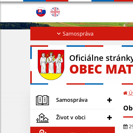
Samospráva
Oficiálne stránk
OBEC MAT
Ú
Samospráva
Ob
Život v obci
29