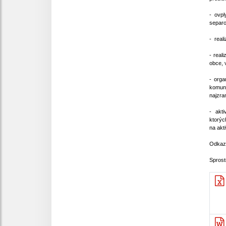
- ovp
separo
- real
- real
obce, 
- orga
komuni
najzra
- akti
ktorýc
na akt
Odkaz
Sprost