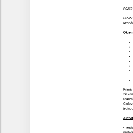
P0232 
P0527 
ukonče
Okrem 
Primár
získan
realiz
Cieľov
jedinco
Aktiv
- real
problé