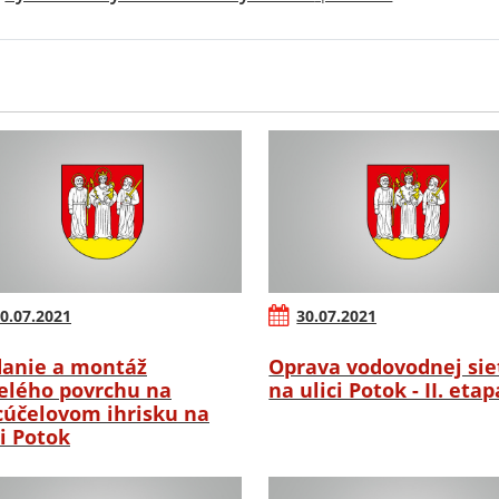
0.07.2021
30.07.2021
anie a montáž
Oprava vodovodnej sie
lého povrchu na
na ulici Potok - II. etap
cúčelovom ihrisku na
ci Potok