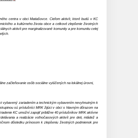
ého centra v obci Matiašovce. Cieľom aktivít, ktoré budú v KC
omického a kultúrneho života obce a celkové zlepšenie životných
iálnych aktivít pre marginalizované komunity a pre komunitu celej
elých.
iálne začleňovanie osôb sociálne vylúčených na lokálnej úrovni,
objekt vybavený zariadením a technickým vybavením nevyhnutným k
skupinou sú príslušníci MRK žijúci v obci s hlavným dôrazom na
Zriadenie KC umožní zapojiť približne 40 príslušníkov MRK aktívne
delávania a realizácie voľnočasových aktivít pre deti, mládež a
onečnom dôsledku prínosom k zlepšeniu životných podmienok pre