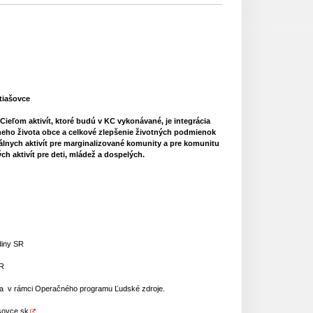
tiašovce
ieľom aktivít, ktoré budú v KC vykonávané, je integrácia
neho života obce a celkové zlepšenie životných podmienok
álnych aktivít pre marginalizované komunity a pre komunitu
ch aktivít pre deti, mládež a dospelých.
R
odiny SR
SR
oja v rámci Operačného programu Ľudské zdroje.
sovce.sk