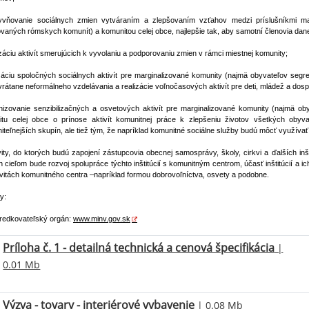
lyvňovanie sociálnych zmien vytváraním a zlepšovaním vzťahov medzi príslušníkmi m
vaných rómskych komunít) a komunitou celej obce, najlepšie tak, aby samotní členovia danej
izáciu aktivít smerujúcich k vyvolaniu a podporovaniu zmien v rámci miestnej komunity;
izáciu spoločných sociálnych aktivít pre marginalizované komunity (najmä obyvateľov se
vrátane neformálneho vzdelávania a realizácie voľnočasových aktivít pre deti, mládež a dosp
nizovanie senzibilizačných a osvetových aktivít pre marginalizované komunity (najmä
tu celej obce o prínose aktivít komunitnej práce k zlepšeniu životov všetkých obyv
niteľnejších skupín, ale tiež tým, že napríklad komunitné sociálne služby budú môcť využívať 
vity, do ktorých budú zapojení zástupcovia obecnej samosprávy, školy, cirkvi a ďalších inšt
h cieľom bude rozvoj spolupráce týchto inštitúcií s komunitným centrom, účasť inštitúcií a i
ivitách komunitného centra –napríklad formou dobrovoľníctva, osvety a podobne.
y:
redkovateľský orgán:
www.minv.gov.sk
Príloha č. 1 - detailná technická a cenová špecifikácia
|
0.01 Mb
Výzva - tovary - interiérové vybavenie
| 0.08 Mb