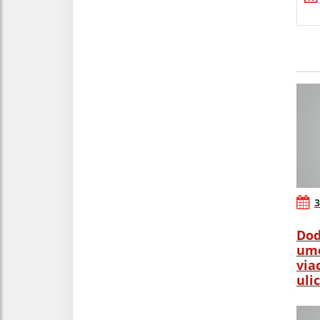
3
Dod
ume
via
uli