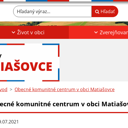
Hľadaný výraz...
Hľadať
Život v obci
Zverejňova
y
IAŠOVCE
vod
Obecné komunitné centrum v obci Matiašovce
ecné komunitné centrum v obci Matiašo
.07.2021