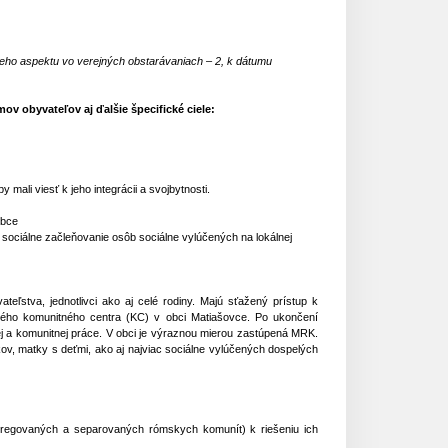
eho aspektu vo verejných obstarávaniach – 2, k dátumu
v obyvateľov aj ďalšie špecifické ciele:
ali viesť k jeho integrácii a svojbytnosti.
obce
a sociálne začleňovanie osôb sociálne vylúčených na lokálnej
eľstva, jednotlivci ako aj celé rodiny. Majú sťažený prístup k
nového komunitného centra (KC) v obci Matiašovce. Po ukončení
ej a komunitnej práce. V obci je výraznou mierou zastúpená MRK.
ov, matky s deťmi, ako aj najviac sociálne vylúčených dospelých
segregovaných a separovaných rómskych komunít) k riešeniu ich