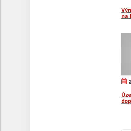
Vým
na 
2
Úze
dop