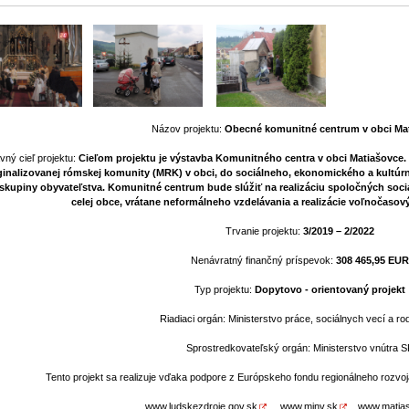
Názov projektu:
Obecné komunitné centrum v obci Ma
vný cieľ projektu:
Cieľom projektu je výstavba Komunitného centra v obci Matiašovce. C
inalizovanej rómskej komunity (MRK) v obci, do sociálneho, ekonomického a kultúr
 skupiny obyvateľstva. Komunitné centrum bude slúžiť na realizáciu spoločných soci
celej obce, vrátane neformálneho vzdelávania a realizácie voľnočasový
Trvanie projektu:
3/2019 – 2/2022
Nenávratný finančný príspevok:
308 465,95 EU
Typ projektu:
Dopytovo - orientovaný projekt
Riadiaci orgán: Ministerstvo práce, sociálnych vecí a r
Sprostredkovateľský orgán: Ministerstvo vnútra 
Tento projekt sa realizuje vďaka podpore z Európskeho fondu regionálneho rozv
www.ludskezdroje.gov.sk
www.minv.sk
www.matia