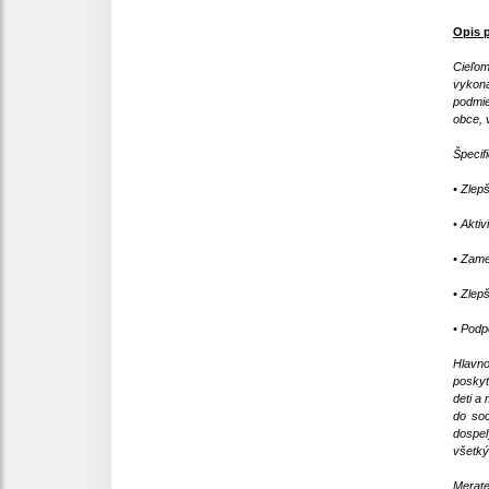
Opis 
Cieľom
vykoná
podmie
obce, 
Špecifi
• Zlepš
• Akti
• Zame
• Zlep
• Podp
Hlavno
poskyt
deti a
do soc
dospel
všetký
Merate