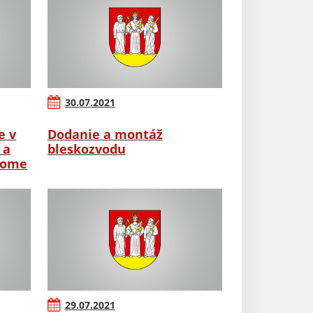
30.07.2021
e v
Dodanie a montáž
 a
bleskozvodu
dome
29.07.2021