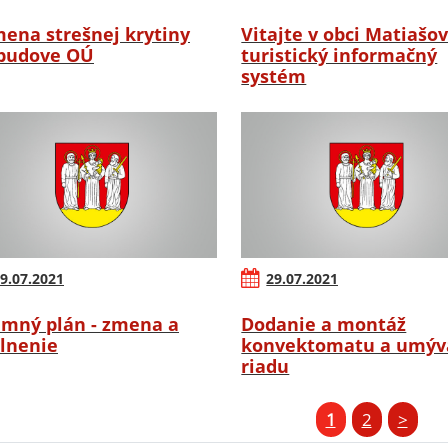
ena strešnej krytiny
Vitajte v obci Matiašov
budove OÚ
turistický informačný
systém
9.07.2021
29.07.2021
mný plán - zmena a
Dodanie a montáž
lnenie
konvektomatu a umýv
riadu
1
2
>