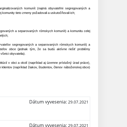
arginalizovaných komunít (najmä obyvateľmi segregovaných a
 komunity tieto zmeny požadovali a uskutočňovali ich;
gregovaných a separovaných rómskych komunít) a komunitu celej
elých;
 obyvateľov segregovaných a separovaných rómskych komunít) a
ateľov obce (jednak tým, že sa budú aktívne riešiť problémy
všetci obyvatelia).
itúcií v obci a okolí (napríklad aj územne príslušný úrad práce),
ch klientov (napríklad žiakov, študentov, členov náboženskej obce)
Dátum vyvesenia:
29.07.2021
Dátum vyvesenia:
29.07.2021