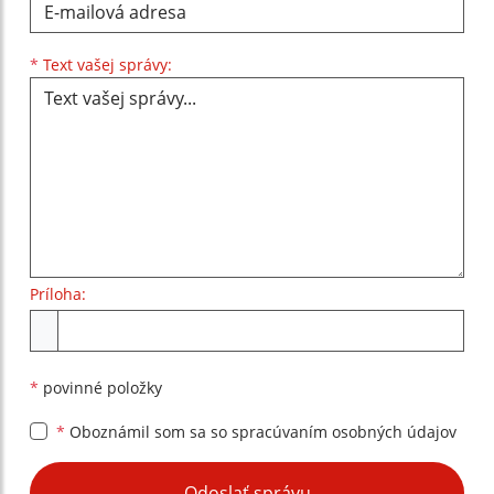
Text vašej správy...
*
Text vašej správy:
Príloha:
Príloha
*
povinné položky
*
Oboznámil som sa so
spracúvaním osobných údajov
Google reCaptcha Response
Odoslať správu