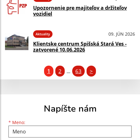
Upozornenie pre majiteľov a držiteľov
vozidiel
09. JÚN 2026
Aktuality
Klientske centrum Spišská Stará Ves -
zatvorené 10.06.2026
1
2
63
>
...
Napíšte nám
Meno
Priezvisko
E-mailová adresa
*
Meno: