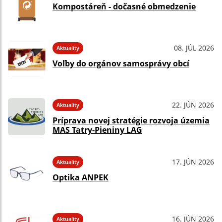
Kompostáreň - dočasné obmedzenie
08. JÚL 2026
Aktuality
Voľby do orgánov samosprávy obcí
22. JÚN 2026
Aktuality
Príprava novej stratégie rozvoja územia
MAS Tatry-Pieniny LAG
17. JÚN 2026
Aktuality
Optika ANPEK
16. JÚN 2026
Aktuality