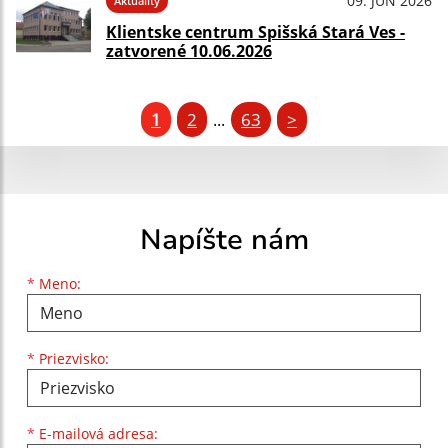
09. JÚN 2026
Aktuality
Klientske centrum Spišská Stará Ves -
zatvorené 10.06.2026
1
2
63
>
...
Napíšte nám
Meno
Priezvisko
E-mailová adresa
*
Meno:
*
Priezvisko:
*
E-mailová adresa: