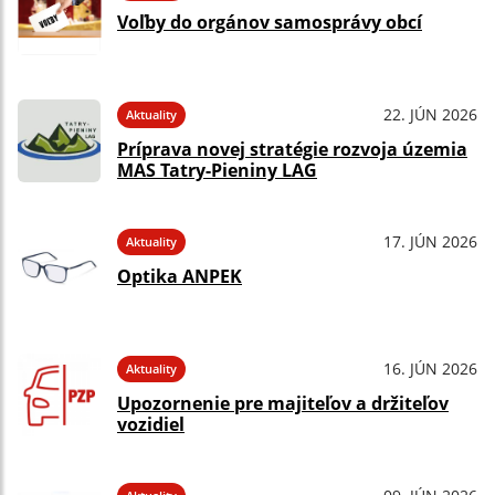
Voľby do orgánov samosprávy obcí
22. JÚN 2026
Aktuality
Príprava novej stratégie rozvoja územia
MAS Tatry-Pieniny LAG
17. JÚN 2026
Aktuality
Optika ANPEK
16. JÚN 2026
Aktuality
Upozornenie pre majiteľov a držiteľov
vozidiel