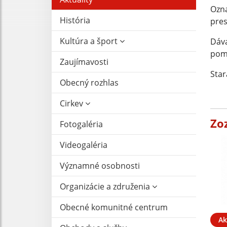
Ozn
História
pres
Kultúra a šport
Dáva
pomo
Zaujímavosti
Star
Obecný rozhlas
Cirkev
Zo
Fotogaléria
Videogaléria
Významné osobnosti
Organizácie a združenia
Obecné komunitné centrum
Ak