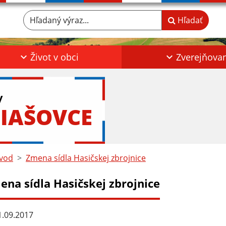
Hľadaný výraz...
Hľadať
Život v obci
Zverejňova
y
IAŠOVCE
vod
Zmena sídla Hasičskej zbrojnice
ena sídla Hasičskej zbrojnice
.09.2017