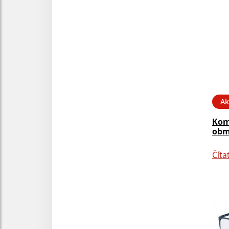
Ak
Kom
obm
Číta