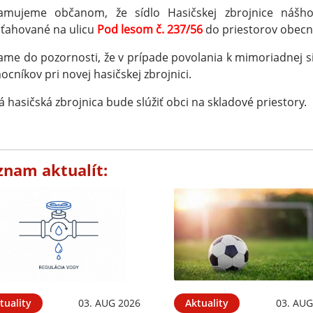
amujeme občanom, že sídlo Hasičskej zbrojnice nášh
ťahované na ulicu
Pod lesom č. 237/56
do priestorov obecný
me do pozornosti, že v prípade povolania k mimoriadnej si
cníkov pri novej hasičskej zbrojnici.
á hasičská zbrojnica bude slúžiť obci na skladové priestory.
znam aktualít:
tuality
03. AUG 2026
Aktuality
03. AUG