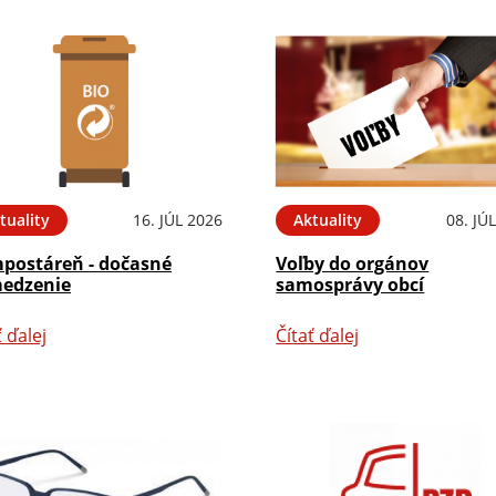
tuality
16. JÚL 2026
Aktuality
08. JÚ
postáreň - dočasné
Voľby do orgánov
edzenie
samosprávy obcí
ť ďalej
Čítať ďalej