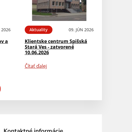
N 2026
Aktuality
09. JÚN 2026
ov a
Klientske centrum Spišská
Stará Ves - zatvorené
10.06.2026
Čítať ďalej
Kontaktné informácie