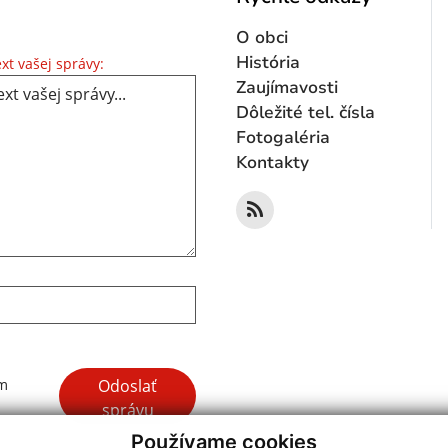
O obci
Text vašej správy...
História
xt vašej správy:
Zaujímavosti
Dôležité tel. čísla
Fotogaléria
Kontakty
Google reCaptcha Response
Odoslať
ím
správu
Používame cookies