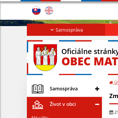
Samospráva
Oficiálne stránk
OBEC MAT
Ú
Samospráva
Zm
Život v obci
21
Aktuality