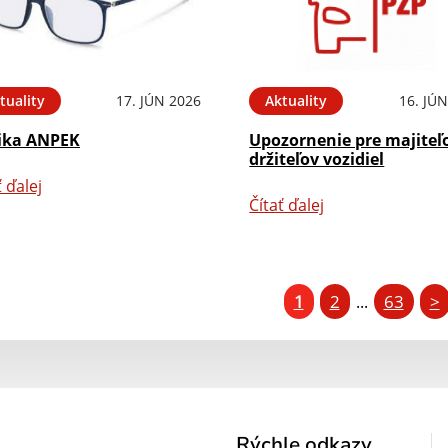
tuality
17. JÚN 2026
Aktuality
16. JÚ
ika ANPEK
Upozornenie pre majiteľ
držiteľov vozidiel
ť ďalej
Čítať ďalej
1
2
63
>
...
Rýchle odkazy