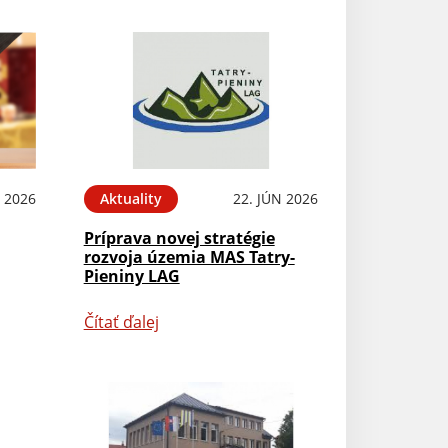
L 2026
Aktuality
22. JÚN 2026
Príprava novej stratégie
rozvoja územia MAS Tatry-
Pieniny LAG
Čítať ďalej