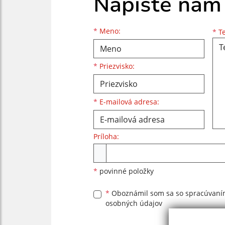
Napíšte nám
Meno
Priezvisko
E-mailová adresa
*
Meno:
*
Te
*
Priezvisko:
*
E-mailová adresa:
Príloha:
Príloha
*
povinné položky
*
Oboznámil som sa so
spracúvan
osobných údajov