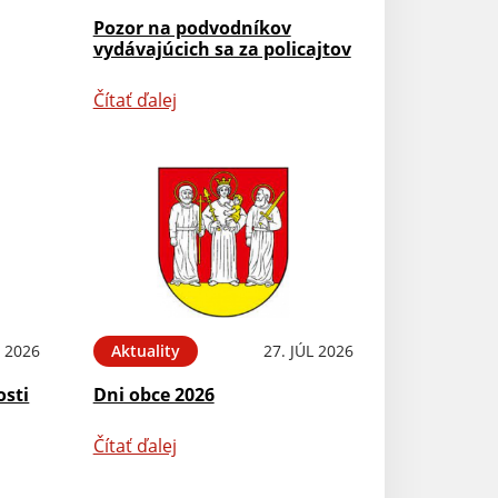
Pozor na podvodníkov
vydávajúcich sa za policajtov
Čítať ďalej
L 2026
Aktuality
27. JÚL 2026
osti
Dni obce 2026
Čítať ďalej