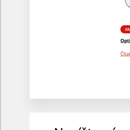
Ak
Opt
Číta