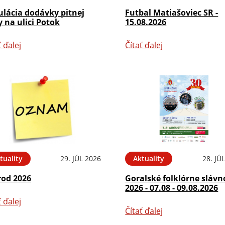
ulácia dodávky pitnej
Futbal Matiašoviec SR -
 na ulici Potok
15.08.2026
ť ďalej
Čítať ďalej
tuality
29. JÚL 2026
Aktuality
28. JÚ
rod 2026
Goralské folklórne slávn
2026 - 07.08 - 09.08.2026
ť ďalej
Čítať ďalej