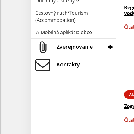
Obchody a služby
Reg
Cestovný ruch/Tourism
vody
(Accommodation)
Číta
☆ Mobilná aplikácia obce
Zverejňovanie
Kontakty
Ak
Zog
Číta