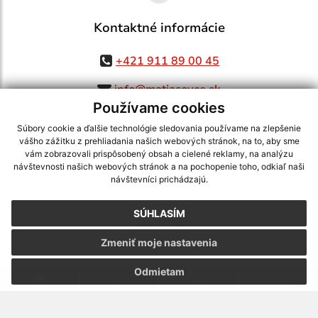
Kontaktné informácie
+421 911 89 00 45
info@matiasovce.sk
Používame cookies
Súbory cookie a ďalšie technológie sledovania používame na zlepšenie
vášho zážitku z prehliadania našich webových stránok, na to, aby sme
využite možnosť získavania aktuálnych informácií s využitím RSS
,
vám zobrazovali prispôsobený obsah a cielené reklamy, na analýzu
CMS systém (redakčný) systém ECHELON 2,
Mapa stránok
,
web portál
,
návštevnosti našich webových stránok a na pochopenie toho, odkiaľ naši
návštevníci prichádzajú.
webhosting
,
webex.digital, s.r.o.
,
domény
,
registrácia domény
,
spoločnosť webex.digital, s.r.o.
,
technický prevádzkovateľ
SÚHLASÍM
Posledná aktualizácia:
05.08.2026
Zmeniť moje nastavenia
Vytlačiť stránku
|
Vyhlásenie o prístupnosti
Autorské práva
|
Cookies
Odmietam
webdesign
|