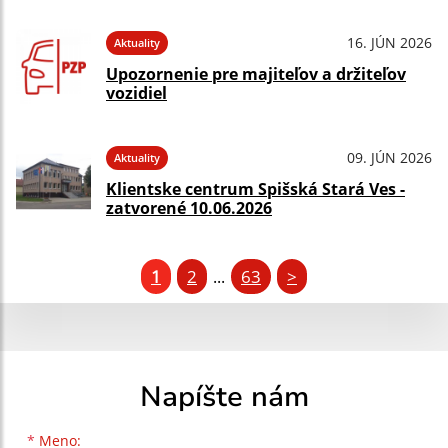
16. JÚN 2026
Aktuality
Upozornenie pre majiteľov a držiteľov
vozidiel
09. JÚN 2026
Aktuality
Klientske centrum Spišská Stará Ves -
zatvorené 10.06.2026
1
2
63
>
...
Napíšte nám
Meno
Priezvisko
E-mailová adresa
*
Meno: