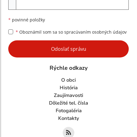
Príloha
*
povinné položky
*
Oboznámil som sa so
spracúvaním osobných údajov
Google reCaptcha Response
Odoslať správu
Rýchle odkazy
O obci
História
Zaujímavosti
Dôležité tel. čísla
Fotogaléria
Kontakty