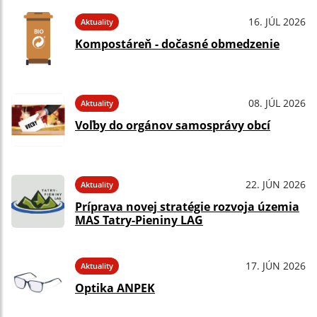
16. JÚL 2026
Aktuality
Kompostáreň - dočasné obmedzenie
08. JÚL 2026
Aktuality
Voľby do orgánov samosprávy obcí
22. JÚN 2026
Aktuality
Príprava novej stratégie rozvoja územia
MAS Tatry-Pieniny LAG
17. JÚN 2026
Aktuality
Optika ANPEK