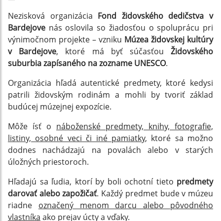
Nezisková organizácia
Fond židovského dedičstva v
Bardejove
nás oslovila so žiadosťou o spoluprácu pri
výnimočnom projekte – vzniku
Múzea židovskej kultúry
v Bardejove
, ktoré má byť súčasťou
Židovského
suburbia zapísaného na zozname UNESCO
.
Organizácia hľadá autentické predmety, ktoré kedysi
patrili židovským rodinám a mohli by tvoriť základ
budúcej múzejnej expozície.
Môže ísť o
náboženské predmety, knihy, fotografie,
listiny, osobné veci či iné pamiatky
, ktoré sa možno
dodnes nachádzajú na povalách alebo v starých
úložných priestoroch.
Hľadajú sa ľudia, ktorí by boli ochotní tieto
predmety
darovať alebo zapožičať
. Každý predmet bude v múzeu
riadne
označený menom darcu alebo pôvodného
vlastníka
ako prejav úcty a vďaky.