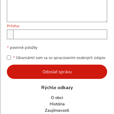
Príloha:
Príloha
*
povinné položky
*
Oboznámil som sa so
spracúvaním osobných údajov
Google reCaptcha Response
Odoslať správu
Rýchle odkazy
O obci
História
Zaujímavosti