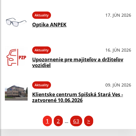
17. JÚN 2026
Aktuality
Optika ANPEK
16. JÚN 2026
Aktuality
Upozornenie pre majiteľov a držiteľov
vozidiel
09. JÚN 2026
Aktuality
Klientske centrum Spišská Stará Ves -
zatvorené 10.06.2026
1
2
63
>
...