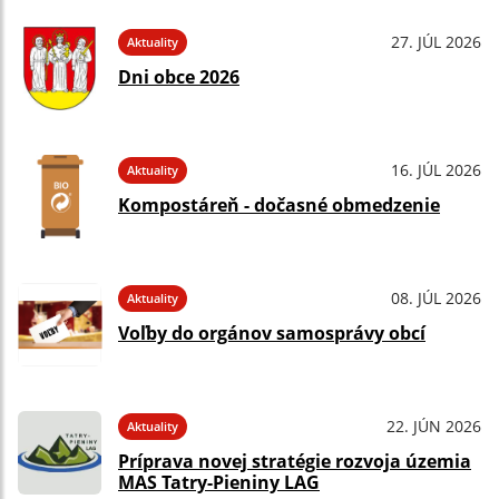
27. JÚL 2026
Aktuality
Dni obce 2026
16. JÚL 2026
Aktuality
Kompostáreň - dočasné obmedzenie
08. JÚL 2026
Aktuality
Voľby do orgánov samosprávy obcí
22. JÚN 2026
Aktuality
Príprava novej stratégie rozvoja územia
MAS Tatry-Pieniny LAG