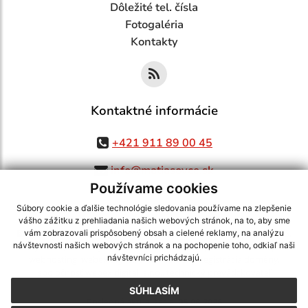
Dôležité tel. čísla
Fotogaléria
Kontakty
Kontaktné informácie
+421 911 89 00 45
info@matiasovce.sk
Používame cookies
Súbory cookie a ďalšie technológie sledovania používame na zlepšenie
vášho zážitku z prehliadania našich webových stránok, na to, aby sme
využite možnosť získavania aktuálnych informácií s využitím RSS
,
vám zobrazovali prispôsobený obsah a cielené reklamy, na analýzu
CMS systém (redakčný) systém ECHELON 2,
Mapa stránok
,
web portál
,
návštevnosti našich webových stránok a na pochopenie toho, odkiaľ naši
návštevníci prichádzajú.
webhosting
,
webex.digital, s.r.o.
,
domény
,
registrácia domény
,
spoločnosť webex.digital, s.r.o.
,
technický prevádzkovateľ
SÚHLASÍM
Posledná aktualizácia:
05.08.2026