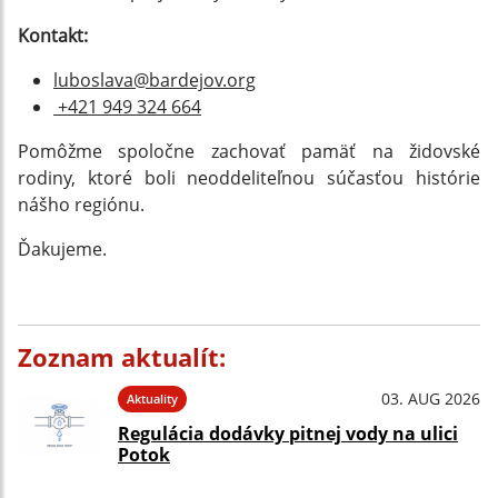
Kontakt:
luboslava@bardejov.org
+421 949 324 664
Pomôžme spoločne zachovať pamäť na židovské
rodiny, ktoré boli neoddeliteľnou súčasťou histórie
nášho regiónu.
Ďakujeme.
Zoznam aktualít:
03. AUG 2026
Aktuality
Regulácia dodávky pitnej vody na ulici
Potok