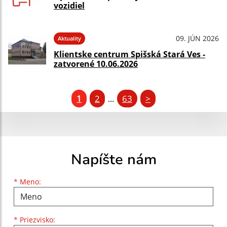
vozidiel
09. JÚN 2026
Aktuality
Klientske centrum Spišská Stará Ves -
zatvorené 10.06.2026
1
2
63
>
...
Napíšte nám
Meno
Priezvisko
E-mailová adresa
*
Meno:
*
Priezvisko: