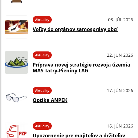
08. JÚL 2026
Aktuality
Voľby do orgánov samosprávy obcí
22. JÚN 2026
Aktuality
Príprava novej stratégie rozvoja územia
MAS Tatry-Pieniny LAG
17. JÚN 2026
Aktuality
Optika ANPEK
16. JÚN 2026
Aktuality
Upozornenie pre majiteľov a držiteľov