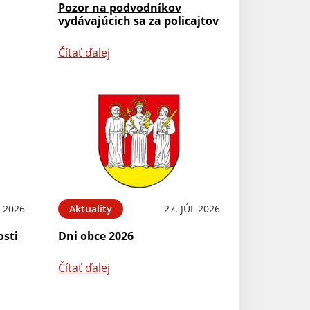
Pozor na podvodníkov
vydávajúcich sa za policajtov
Čítať ďalej
L 2026
Aktuality
27. JÚL 2026
osti
Dni obce 2026
Čítať ďalej