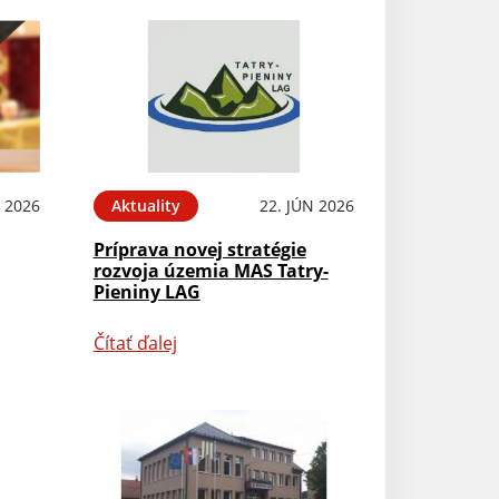
L 2026
Aktuality
22. JÚN 2026
Príprava novej stratégie
rozvoja územia MAS Tatry-
Pieniny LAG
Čítať ďalej