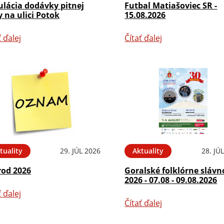
ulácia dodávky pitnej
Futbal Matiašoviec SR -
 na ulici Potok
15.08.2026
ť ďalej
Čítať ďalej
tuality
29. JÚL 2026
Aktuality
28. JÚ
rod 2026
Goralské folklórne slávn
2026 - 07.08 - 09.08.2026
ť ďalej
Čítať ďalej