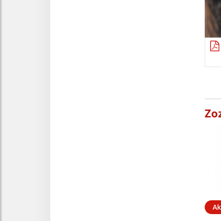
Zo
Ak