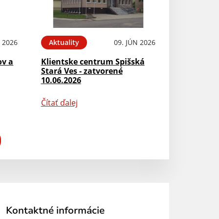
N 2026
Aktuality
09. JÚN 2026
ov a
Klientske centrum Spišská
Stará Ves - zatvorené
10.06.2026
Čítať ďalej
Kontaktné informácie