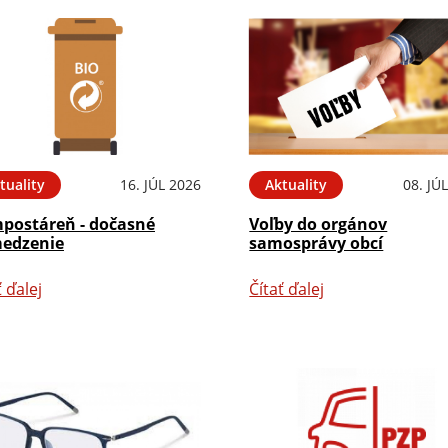
tuality
16. JÚL 2026
Aktuality
08. JÚ
postáreň - dočasné
Voľby do orgánov
edzenie
samosprávy obcí
ť ďalej
Čítať ďalej