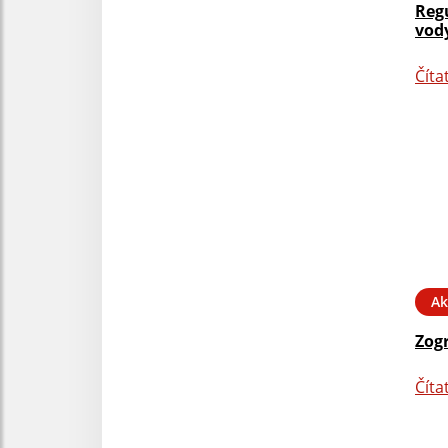
Reg
vody
Číta
Ak
Zog
Číta