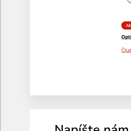
Ak
Opt
Číta
Napíšte nám