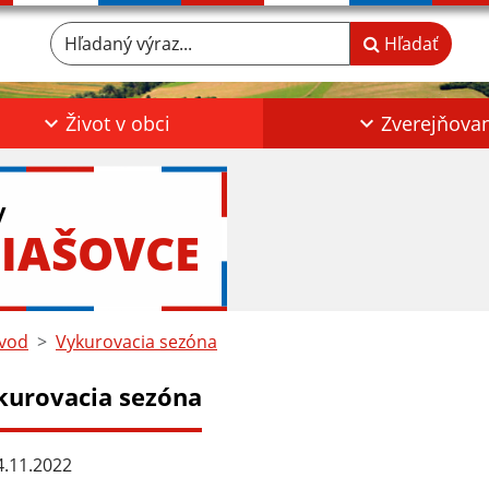
Hľadaný výraz...
Hľadať
Život v obci
Zverejňova
y
IAŠOVCE
vod
Vykurovacia sezóna
kurovacia sezóna
.11.2022