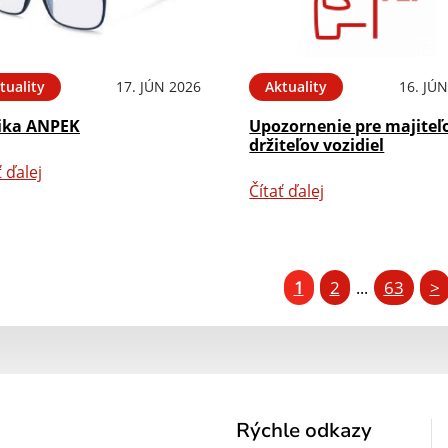
tuality
17. JÚN 2026
Aktuality
16. JÚ
ika ANPEK
Upozornenie pre majiteľ
držiteľov vozidiel
ť ďalej
Čítať ďalej
1
2
63
>
...
Rýchle odkazy