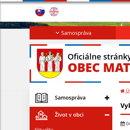
Samospráva
Oficiálne stránk
OBEC MAT
Ú
Samospráva
Vy
Život v obci
04
Aktuality