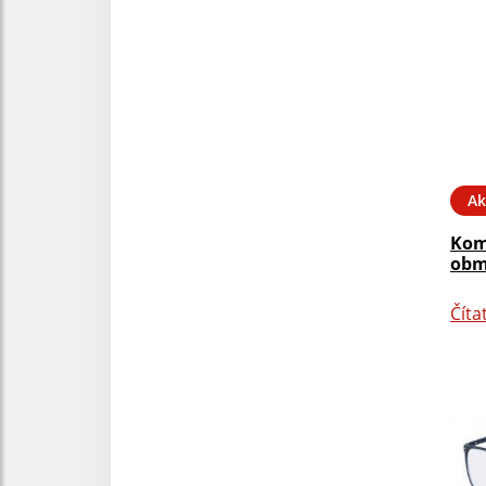
Ak
Kom
obm
Číta