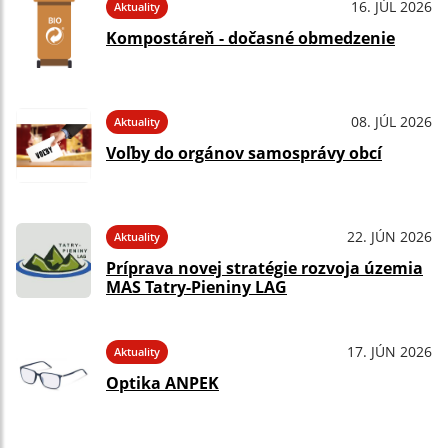
16. JÚL 2026
Aktuality
Kompostáreň - dočasné obmedzenie
08. JÚL 2026
Aktuality
Voľby do orgánov samosprávy obcí
22. JÚN 2026
Aktuality
Príprava novej stratégie rozvoja územia
MAS Tatry-Pieniny LAG
17. JÚN 2026
Aktuality
Optika ANPEK