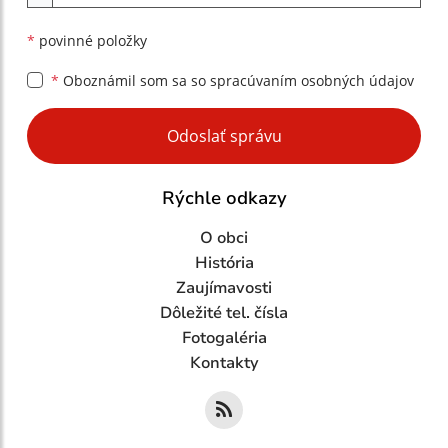
*
povinné položky
*
Oboznámil som sa so
spracúvaním osobných údajov
Google reCaptcha Response
Odoslať správu
Rýchle odkazy
O obci
História
Zaujímavosti
Dôležité tel. čísla
Fotogaléria
Kontakty