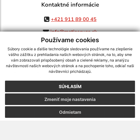
Kontaktné informácie
+421 911 89 00 45
info@matiasovce.sk
Používame cookies
Súbory cookie a ďalšie technológie sledovania používame na zlepšenie
vášho zážitku z prehliadania našich webových stránok, na to, aby sme
využite možnosť získavania aktuálnych informácií s využitím RSS
,
vám zobrazovali prispôsobený obsah a cielené reklamy, na analýzu
CMS systém (redakčný) systém ECHELON 2,
Mapa stránok
,
web portál
,
návštevnosti našich webových stránok a na pochopenie toho, odkiaľ naši
návštevníci prichádzajú.
webhosting
,
webex.digital, s.r.o.
,
domény
,
registrácia domény
,
spoločnosť webex.digital, s.r.o.
,
technický prevádzkovateľ
SÚHLASÍM
Posledná aktualizácia:
05.08.2026
Zmeniť moje nastavenia
Vytlačiť stránku
|
Vyhlásenie o prístupnosti
Autorské práva
|
Cookies
Odmietam
webdesign
|