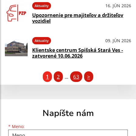
16. JÚN 2026
Aktuality
Upozornenie pre majiteľov a držiteľov
vozidiel
09. JÚN 2026
Aktuality
Klientske centrum Spišská Stará Ves -
zatvorené 10.06.2026
1
2
63
>
...
Napíšte nám
Meno
Priezvisko
E-mailová adresa
*
Meno: