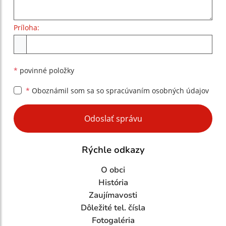
Príloha:
Príloha
*
povinné položky
*
Oboznámil som sa so
spracúvaním osobných údajov
Google reCaptcha Response
Odoslať správu
Rýchle odkazy
O obci
História
Zaujímavosti
Dôležité tel. čísla
Fotogaléria