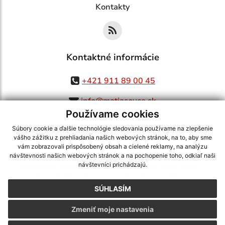
Kontakty
Kontaktné informácie
+421 911 89 00 45
info@matiasovce.sk
Používame cookies
Súbory cookie a ďalšie technológie sledovania používame na zlepšenie
vášho zážitku z prehliadania našich webových stránok, na to, aby sme
využite možnosť získavania aktuálnych informácií s využitím RSS
,
vám zobrazovali prispôsobený obsah a cielené reklamy, na analýzu
CMS systém (redakčný) systém ECHELON 2,
Mapa stránok
,
web portál
,
návštevnosti našich webových stránok a na pochopenie toho, odkiaľ naši
návštevníci prichádzajú.
webhosting
,
webex.digital, s.r.o.
,
domény
,
registrácia domény
,
spoločnosť webex.digital, s.r.o.
,
technický prevádzkovateľ
SÚHLASÍM
Posledná aktualizácia:
05.08.2026
Zmeniť moje nastavenia
Vytlačiť stránku
|
Vyhlásenie o prístupnosti
Autorské práva
|
Cookies