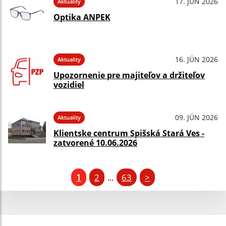
17. JÚN 2026
Aktuality
Optika ANPEK
16. JÚN 2026
Aktuality
Upozornenie pre majiteľov a držiteľov
vozidiel
09. JÚN 2026
Aktuality
Klientske centrum Spišská Stará Ves -
zatvorené 10.06.2026
1
2
63
>
...