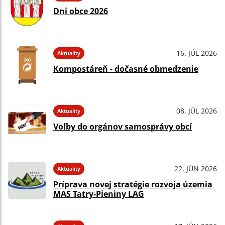
Dni obce 2026
16. JÚL 2026
Aktuality
Kompostáreň - dočasné obmedzenie
08. JÚL 2026
Aktuality
Voľby do orgánov samosprávy obcí
22. JÚN 2026
Aktuality
Príprava novej stratégie rozvoja územia
MAS Tatry-Pieniny LAG