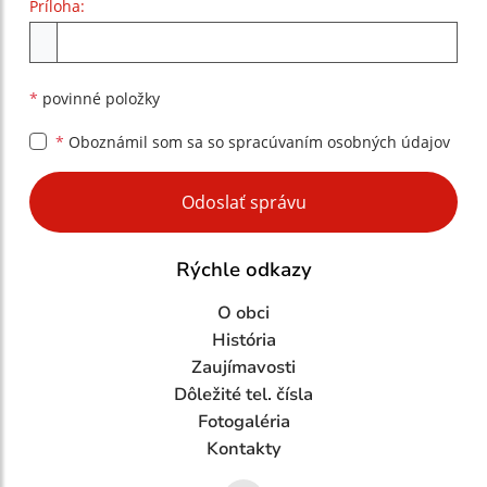
Príloha:
Príloha
*
povinné položky
*
Oboznámil som sa so
spracúvaním osobných údajov
Google reCaptcha Response
Odoslať správu
Rýchle odkazy
O obci
História
Zaujímavosti
Dôležité tel. čísla
Fotogaléria
Kontakty