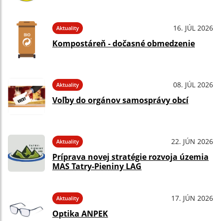
16. JÚL 2026
Aktuality
Kompostáreň - dočasné obmedzenie
08. JÚL 2026
Aktuality
Voľby do orgánov samosprávy obcí
22. JÚN 2026
Aktuality
Príprava novej stratégie rozvoja územia
MAS Tatry-Pieniny LAG
17. JÚN 2026
Aktuality
Optika ANPEK