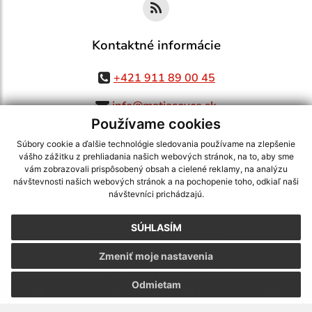
Kontaktné informácie
+421 911 89 00 45
info@matiasovce.sk
Používame cookies
Súbory cookie a ďalšie technológie sledovania používame na zlepšenie
vášho zážitku z prehliadania našich webových stránok, na to, aby sme
využite možnosť získavania aktuálnych informácií s využitím RSS
,
vám zobrazovali prispôsobený obsah a cielené reklamy, na analýzu
CMS systém (redakčný) systém ECHELON 2,
Mapa stránok
,
web portál
,
návštevnosti našich webových stránok a na pochopenie toho, odkiaľ naši
návštevníci prichádzajú.
webhosting
,
webex.digital, s.r.o.
,
domény
,
registrácia domény
,
spoločnosť webex.digital, s.r.o.
,
technický prevádzkovateľ
SÚHLASÍM
Posledná aktualizácia:
05.08.2026
Zmeniť moje nastavenia
Vytlačiť stránku
|
Vyhlásenie o prístupnosti
Autorské práva
|
Cookies
Odmietam