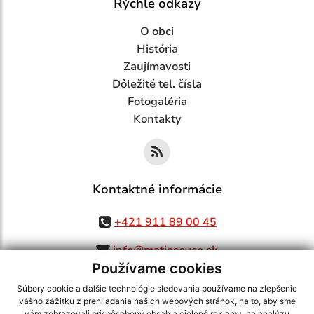
Rýchle odkazy
O obci
História
Zaujímavosti
Dôležité tel. čísla
Fotogaléria
Kontakty
Kontaktné informácie
+421 911 89 00 45
info@matiasovce.sk
Používame cookies
Súbory cookie a ďalšie technológie sledovania používame na zlepšenie
vášho zážitku z prehliadania našich webových stránok, na to, aby sme
vám zobrazovali prispôsobený obsah a cielené reklamy, na analýzu