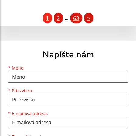
1
2
63
>
...
Napíšte nám
Meno
Priezvisko
E-mailová adresa
*
Meno:
*
Priezvisko:
*
E-mailová adresa: