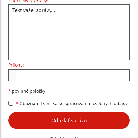
Text vašej správy...
*
Text vašej správy:
Príloha:
Príloha
*
povinné položky
*
Oboznámil som sa so
spracúvaním osobných údajov
Google reCaptcha Response
Odoslať správu