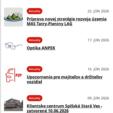
22. JÚN 2026
Aktuality
Príprava novej stratégie rozvoja územia
MAS Tatry-Pieniny LAG
17. JÚN 2026
Aktuality
Optika ANPEK
16. JÚN 2026
Aktuality
Upozornenie pre majiteľov a držiteľov
vozidiel
09. JÚN 2026
Aktuality
Klientske centrum Spišská Stará Ves -
zatvorené 10.06.2026