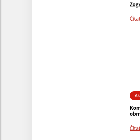
Zog
Číta
Ak
Kom
obm
Číta