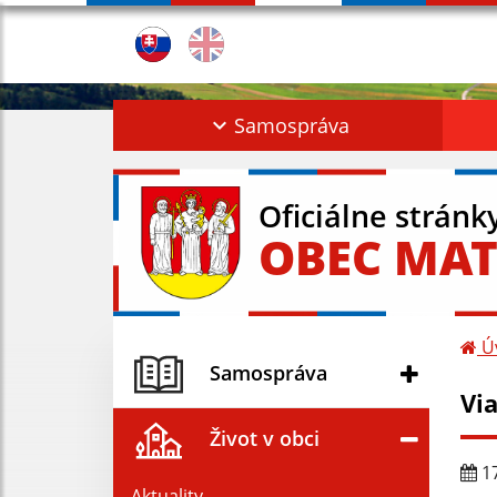
Samospráva
Oficiálne stránk
OBEC MAT
Ú
Samospráva
Via
Život v obci
17
Aktuality