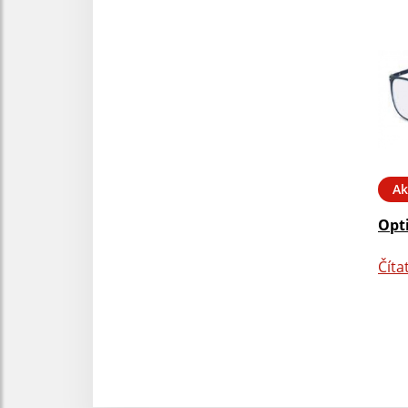
Ak
Opt
Číta