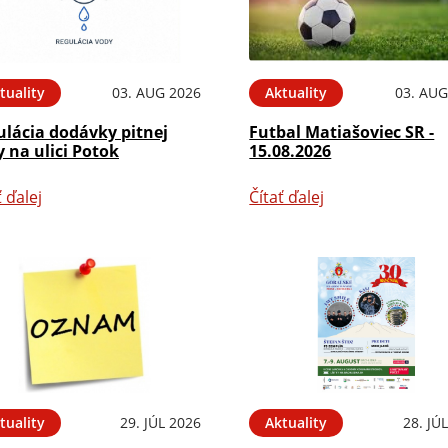
tuality
03. AUG 2026
Aktuality
03. AUG
ulácia dodávky pitnej
Futbal Matiašoviec SR -
 na ulici Potok
15.08.2026
ť ďalej
Čítať ďalej
tuality
29. JÚL 2026
Aktuality
28. JÚ