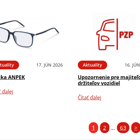
tuality
17. JÚN 2026
Aktuality
16. JÚ
ika ANPEK
Upozornenie pre majiteľ
držiteľov vozidiel
ť ďalej
Čítať ďalej
1
2
63
>
...