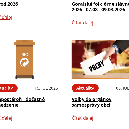
rod 2026
Goralské folklórne slávn
2026 - 07.08 - 09.08.2026
ť ďalej
Čítať ďalej
tuality
16. JÚL 2026
Aktuality
08. JÚ
postáreň - dočasné
Voľby do orgánov
edzenie
samosprávy obcí
ť ďalej
Čítať ďalej