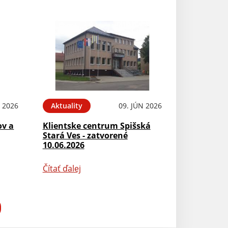
N 2026
Aktuality
09. JÚN 2026
ov a
Klientske centrum Spišská
Stará Ves - zatvorené
10.06.2026
Čítať ďalej