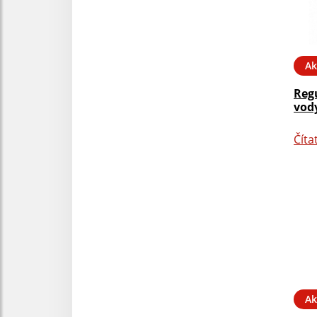
Ak
Reg
vody
Číta
Ak