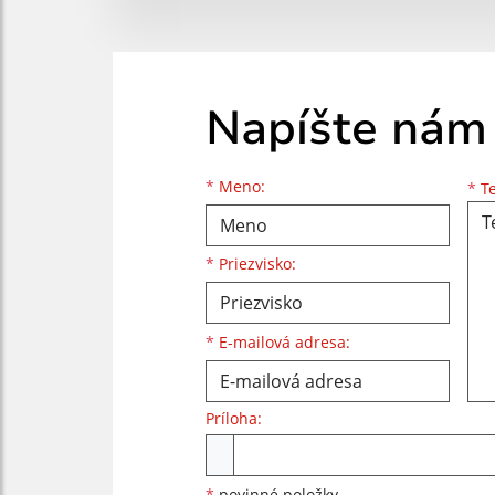
Napíšte nám
Meno
Priezvisko
E-mailová adresa
*
Meno:
*
Te
*
Priezvisko:
*
E-mailová adresa:
Príloha:
Príloha
*
povinné položky