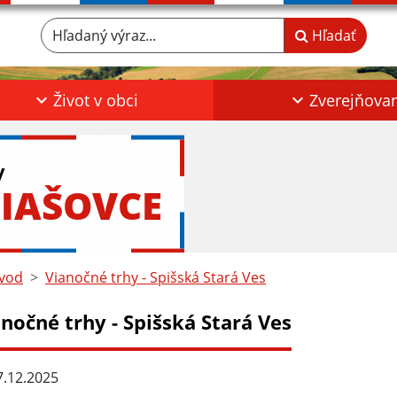
Hľadaný výraz...
Hľadať
Život v obci
Zverejňova
y
IAŠOVCE
vod
Vianočné trhy - Spišská Stará Ves
nočné trhy - Spišská Stará Ves
.12.2025