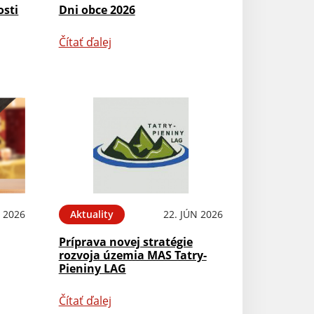
osti
Dni obce 2026
Čítať ďalej
L 2026
Aktuality
22. JÚN 2026
Príprava novej stratégie
rozvoja územia MAS Tatry-
Pieniny LAG
Čítať ďalej