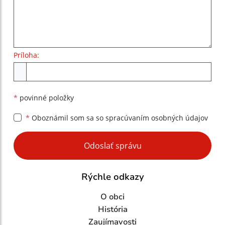
Príloha:
Príloha
*
povinné položky
*
Oboznámil som sa so
spracúvaním osobných údajov
Google reCaptcha Response
Odoslať správu
Rýchle odkazy
O obci
História
Zaujímavosti