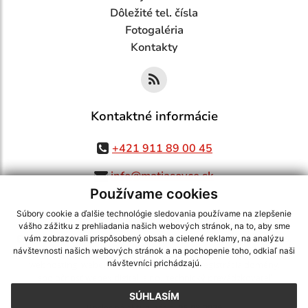
Dôležité tel. čísla
Fotogaléria
Kontakty
Kontaktné informácie
+421 911 89 00 45
info@matiasovce.sk
Používame cookies
Súbory cookie a ďalšie technológie sledovania používame na zlepšenie
vášho zážitku z prehliadania našich webových stránok, na to, aby sme
využite možnosť získavania aktuálnych informácií s využitím RSS
,
vám zobrazovali prispôsobený obsah a cielené reklamy, na analýzu
CMS systém (redakčný) systém ECHELON 2,
Mapa stránok
,
web portál
,
návštevnosti našich webových stránok a na pochopenie toho, odkiaľ naši
návštevníci prichádzajú.
webhosting
,
webex.digital, s.r.o.
,
domény
,
registrácia domény
,
spoločnosť webex.digital, s.r.o.
,
technický prevádzkovateľ
SÚHLASÍM
Posledná aktualizácia:
05.08.2026