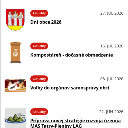
27. JÚL 2026
Aktuality
Dni obce 2026
16. JÚL 2026
Aktuality
Kompostáreň - dočasné obmedzenie
08. JÚL 2026
Aktuality
Voľby do orgánov samosprávy obcí
22. JÚN 2026
Aktuality
Príprava novej stratégie rozvoja územia
MAS Tatry-Pieniny LAG