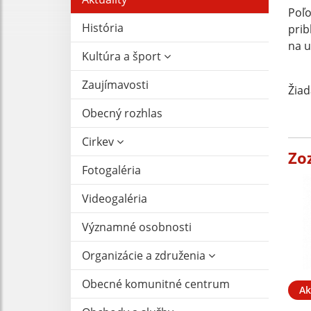
Poľo
História
pri
na u
Kultúra a šport
Zaujímavosti
Žiad
Obecný rozhlas
Cirkev
Zo
Fotogaléria
Videogaléria
Významné osobnosti
Organizácie a združenia
Obecné komunitné centrum
Ak