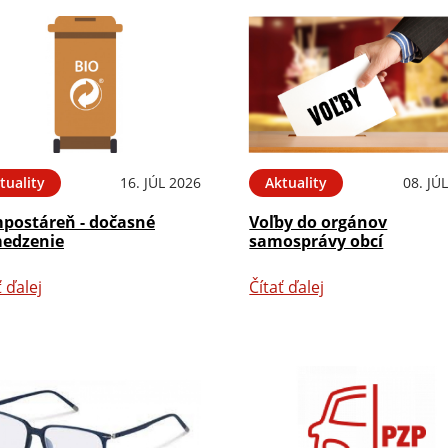
tuality
16. JÚL 2026
Aktuality
08. JÚ
postáreň - dočasné
Voľby do orgánov
edzenie
samosprávy obcí
ť ďalej
Čítať ďalej