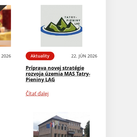
L 2026
Aktuality
22. JÚN 2026
Príprava novej stratégie
rozvoja územia MAS Tatry-
Pieniny LAG
Čítať ďalej