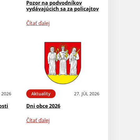
Pozor na podvodníkov
vydávajúcich sa za policajtov
Čítať ďalej
L 2026
Aktuality
27. JÚL 2026
osti
Dni obce 2026
Čítať ďalej