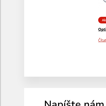
Ak
Opt
Číta
Napíšte nám