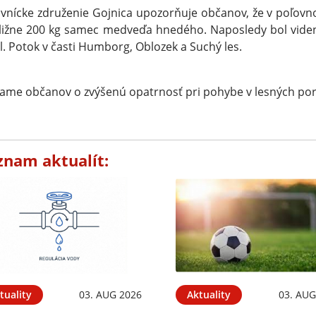
vnícke združenie Gojnica upozorňuje občanov, že v poľovno
bližne 200 kg samec medveďa hnedého. Naposledy bol vid
l. Potok v časti Humborg, Oblozek a Suchý les.
ame občanov o zvýšenú opatrnosť pri pohybe v lesných por
znam aktualít:
tuality
03. AUG 2026
Aktuality
03. AUG