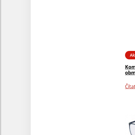
Ak
Kom
obm
Číta