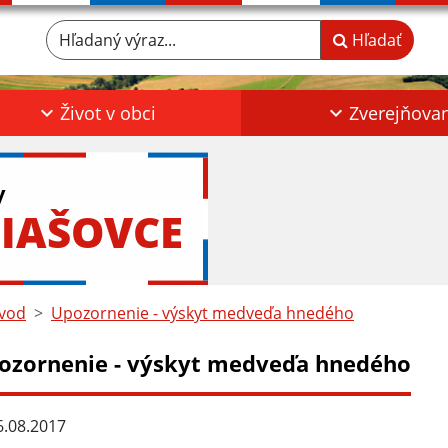
Hľadaný výraz...
Hľadať
Život v obci
Zverejňova
y
IAŠOVCE
vod
Upozornenie - výskyt medveďa hnedého
ozornenie - výskyt medveďa hnedého
.08.2017