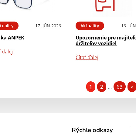
tuality
17. JÚN 2026
Aktuality
16. JÚ
ika ANPEK
Upozornenie pre majiteľ
držiteľov vozidiel
ť ďalej
Čítať ďalej
1
2
63
>
...
Rýchle odkazy