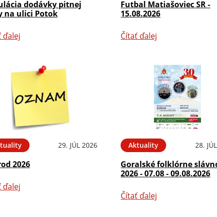
ulácia dodávky pitnej
Futbal Matiašoviec SR -
 na ulici Potok
15.08.2026
ť ďalej
Čítať ďalej
tuality
29. JÚL 2026
Aktuality
28. JÚ
rod 2026
Goralské folklórne slávn
2026 - 07.08 - 09.08.2026
ť ďalej
Čítať ďalej