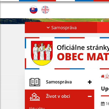
Samospráva
Oficiálne stránk
OBEC MAT
Ú
Samospráva
Up
Život v obci
16
Aktuality