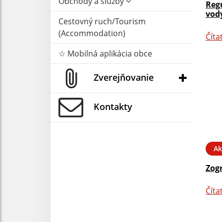
Obchody a služby
Reg
vody
Cestovný ruch/Tourism
(Accommodation)
Číta
☆ Mobilná aplikácia obce
Zverejňovanie
Kontakty
Ak
Zog
Číta