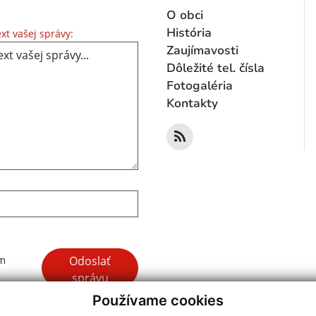
O obci
Text vašej správy...
História
xt vašej správy:
Zaujímavosti
Dôležité tel. čísla
Fotogaléria
Kontakty
Google reCaptcha Response
Odoslať
ím
správu
Používame cookies