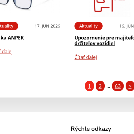
tuality
17. JÚN 2026
Aktuality
16. JÚ
ika ANPEK
Upozornenie pre majiteľ
držiteľov vozidiel
ť ďalej
Čítať ďalej
1
2
63
>
...
Rýchle odkazy