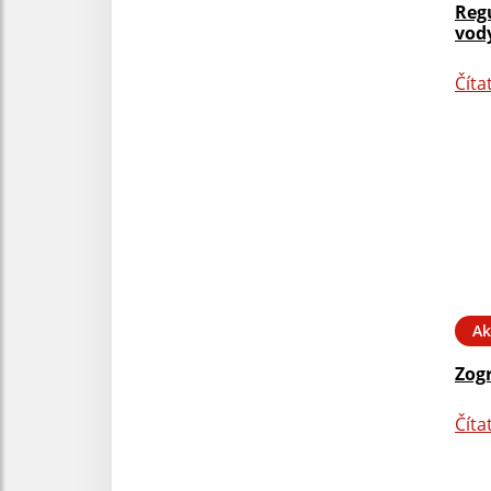
Reg
vody
Číta
Ak
Zog
Číta