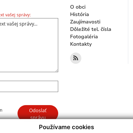
O obci
Text vašej správy...
História
xt vašej správy:
Zaujímavosti
Dôležité tel. čísla
Fotogaléria
Kontakty
Google reCaptcha Response
Odoslať
ím
správu
Používame cookies