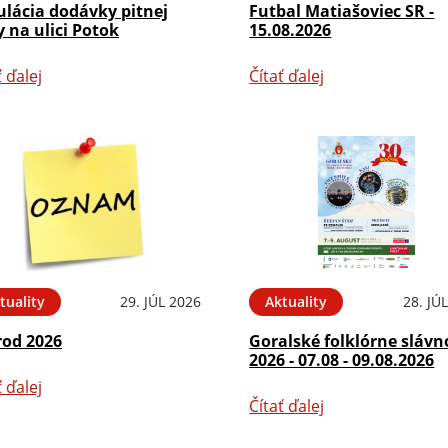
ulácia dodávky pitnej
Futbal Matiašoviec SR -
 na ulici Potok
15.08.2026
ť ďalej
Čítať ďalej
tuality
29. JÚL 2026
Aktuality
28. JÚ
rod 2026
Goralské folklórne slávn
2026 - 07.08 - 09.08.2026
ť ďalej
Čítať ďalej