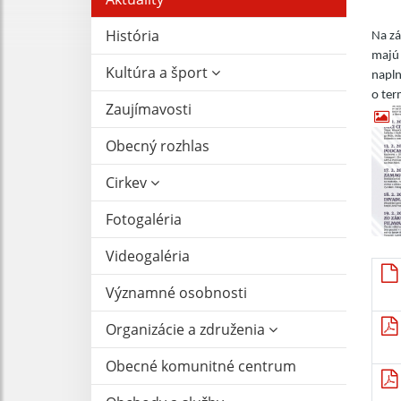
História
Na zá
majú 
Kultúra a šport
napln
o ter
Zaujímavosti
Obecný rozhlas
Cirkev
Fotogaléria
Videogaléria
Významné osobnosti
Organizácie a združenia
Obecné komunitné centrum