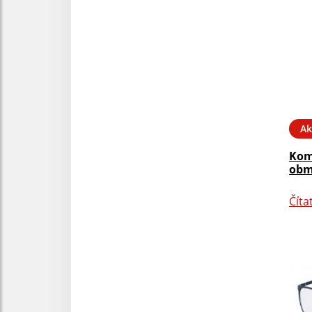
Ak
Kom
obm
Číta