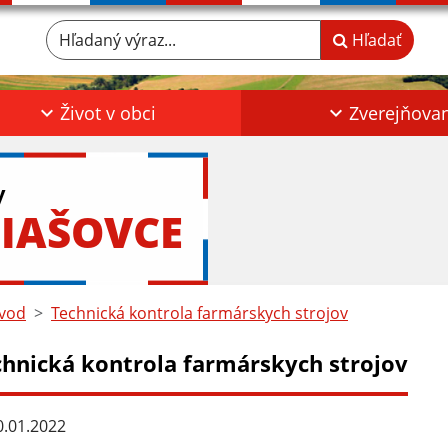
Hľadaný výraz...
Hľadať
Život v obci
Zverejňova
y
IAŠOVCE
vod
Technická kontrola farmárskych strojov
chnická kontrola farmárskych strojov
.01.2022