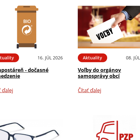
tuality
16. JÚL 2026
Aktuality
08. JÚ
postáreň - dočasné
Voľby do orgánov
edzenie
samosprávy obcí
ť ďalej
Čítať ďalej