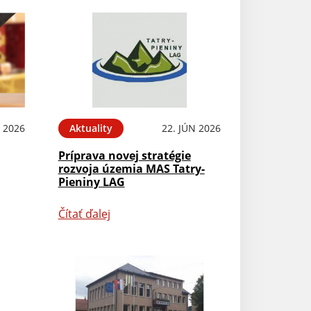
L 2026
Aktuality
22. JÚN 2026
Príprava novej stratégie
rozvoja územia MAS Tatry-
Pieniny LAG
Čítať ďalej