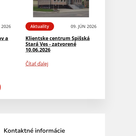
N 2026
Aktuality
09. JÚN 2026
ov a
Klientske centrum Spišská
Stará Ves - zatvorené
10.06.2026
Čítať ďalej
Kontaktné informácie