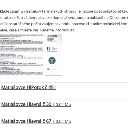
klade záujmu vlastníkov farmárskych strojov je možné opäť uskutočniť tzv
o túto službu záujem, aby ako doposiaľ svoj záujem nahlásili na Obecnom
ení dostatočného počtu záujemcov prídu pracovníci stanice technickej kon
míne, čase a mieste Vás budeme informovať.
Matiašovce HlPotok č 451
Matiašovce Hlavná č 30
| 0.02 Mb
Matiašovce Hlavná č 67
| 0.02 Mb