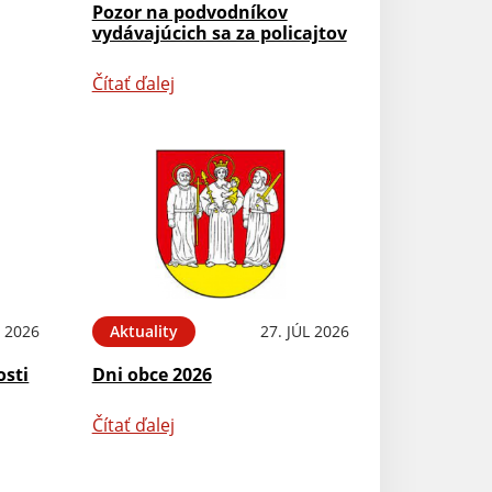
Pozor na podvodníkov
vydávajúcich sa za policajtov
Čítať ďalej
L 2026
Aktuality
27. JÚL 2026
osti
Dni obce 2026
Čítať ďalej