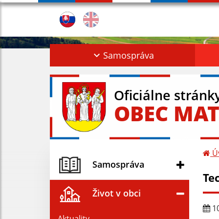
Samospráva
Oficiálne stránk
OBEC MAT
Ú
Samospráva
Te
Život v obci
10
Aktuality