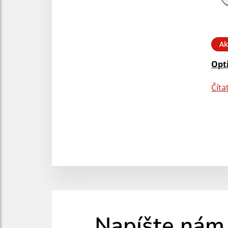
Ak
Opt
Číta
Napíšte nám