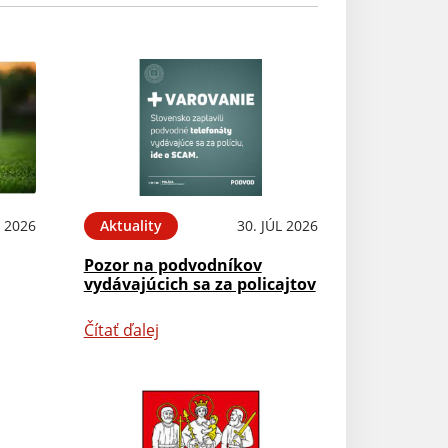
 2026
Aktuality
30. JÚL 2026
Pozor na podvodníkov
vydávajúcich sa za policajtov
Čítať ďalej