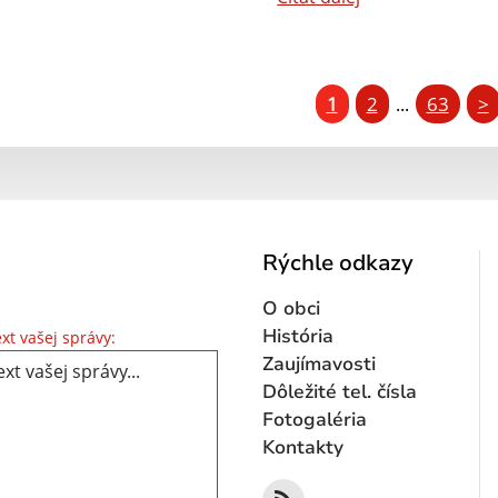
1
2
63
>
...
Rýchle odkazy
O obci
Text vašej správy...
História
xt vašej správy:
Zaujímavosti
Dôležité tel. čísla
Fotogaléria
Kontakty