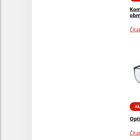
Kom
obm
Číta
Ak
Opt
Číta