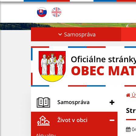
Samospráva
Oficiálne stránk
OBEC MAT
Ú
Samospráva
St
Život v obci
04
Aktuality