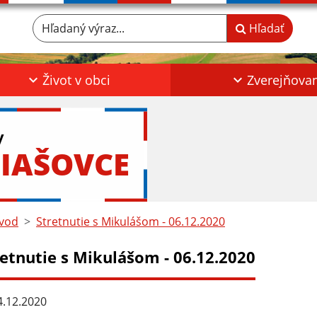
Hľadaný výraz...
Hľadať
Život v obci
Zverejňova
y
IAŠOVCE
vod
Stretnutie s Mikulášom - 06.12.2020
retnutie s Mikulášom - 06.12.2020
.12.2020