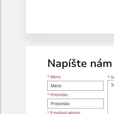
Napíšte nám
Meno
Priezvisko
E-mailová adresa
*
Meno:
*
Te
*
Priezvisko:
*
E-mailová adresa: