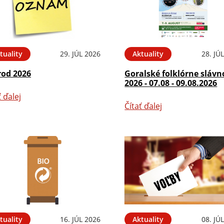
tuality
29. JÚL 2026
Aktuality
28. JÚ
rod 2026
Goralské folklórne slávn
2026 - 07.08 - 09.08.2026
ť ďalej
Čítať ďalej
tuality
16. JÚL 2026
Aktuality
08. JÚ