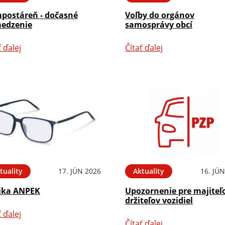
postáreň - dočasné
Voľby do orgánov
edzenie
samosprávy obcí
ť ďalej
Čítať ďalej
tuality
17. JÚN 2026
Aktuality
16. JÚ
ika ANPEK
Upozornenie pre majiteľ
držiteľov vozidiel
ť ďalej
Čítať ďalej