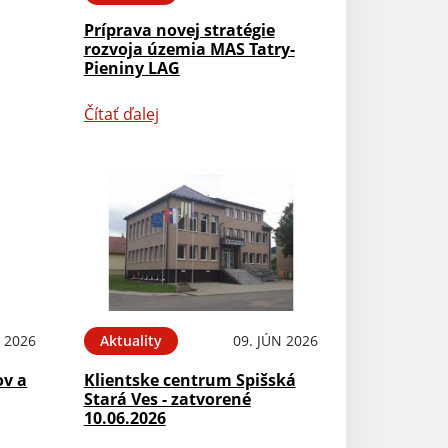
Príprava novej stratégie
rozvoja územia MAS Tatry-
Pieniny LAG
Čítať ďalej
N 2026
Aktuality
09. JÚN 2026
ov a
Klientske centrum Spišská
Stará Ves - zatvorené
10.06.2026