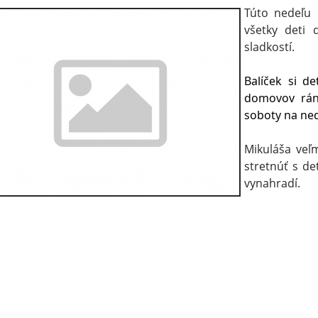
Túto nedeľu 
všetky deti 
sladkostí.
Balíček si de
domovov ráno
soboty na ned
Mikuláša veľ
stretnúť s deť
vynahradí.