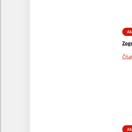
Ak
Zog
Číta
Ak