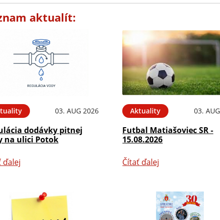
znam aktualít:
tuality
03. AUG 2026
Aktuality
03. AUG
ulácia dodávky pitnej
Futbal Matiašoviec SR -
 na ulici Potok
15.08.2026
ť ďalej
Čítať ďalej