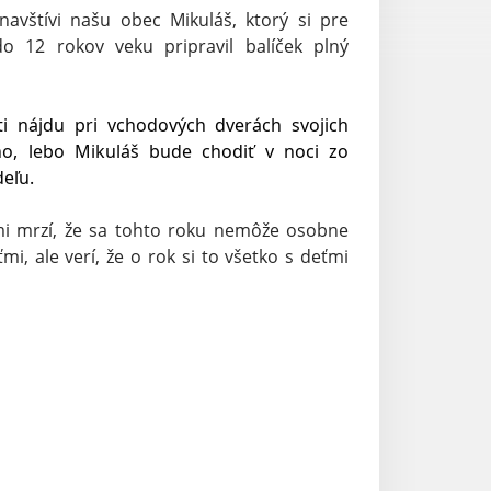
navštívi našu obec Mikuláš, ktorý si pre
do 12 rokov veku pripravil balíček plný
ti nájdu pri vchodových dverách svojich 
, lebo Mikuláš bude chodiť v noci zo 
eľu.
mi mrzí, že sa tohto roku nemôže osobne
mi, ale verí, že o rok si to všetko s deťmi