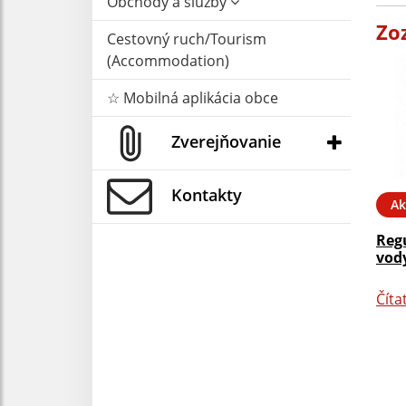
Obchody a služby
Zo
Cestovný ruch/Tourism
(Accommodation)
☆ Mobilná aplikácia obce
Zverejňovanie
Kontakty
Ak
Reg
vody
Číta