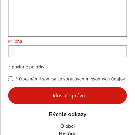
Príloha:
Príloha
*
povinné položky
*
Oboznámil som sa so
spracúvaním osobných údajov
Google reCaptcha Response
Odoslať správu
Rýchle odkazy
O obci
História