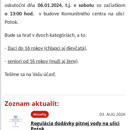
uskutoční dňa
06.01.2024, t.j. v sobotu
so začiatkom
o 13:00 hod.
v budove Komunitného centra na ulici
Potok.
Bude sa hrať v dvoch kategóriách, a to:
-
žiaci do 16 rokov (chlapci aj dievčatá)
,
-
seniori od 16 rokov (muži aj ženy)
.
Tešíme sa na Vašu účasť.
Zoznam aktualít:
03. AUG 2026
Aktuality
Regulácia dodávky pitnej vody na ulici
Potok