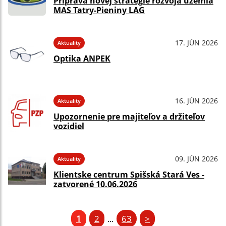
Príprava novej stratégie rozvoja územia
MAS Tatry-Pieniny LAG
17. JÚN 2026
Aktuality
Optika ANPEK
16. JÚN 2026
Aktuality
Upozornenie pre majiteľov a držiteľov
vozidiel
09. JÚN 2026
Aktuality
Klientske centrum Spišská Stará Ves -
zatvorené 10.06.2026
1
2
63
>
...