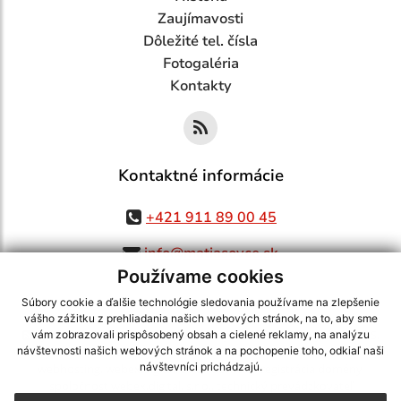
Zaujímavosti
Dôležité tel. čísla
Fotogaléria
Kontakty
Kontaktné informácie
+421 911 89 00 45
info@matiasovce.sk
Používame cookies
Súbory cookie a ďalšie technológie sledovania používame na zlepšenie
vášho zážitku z prehliadania našich webových stránok, na to, aby sme
využite možnosť získavania aktuálnych informácií s využitím RSS
,
vám zobrazovali prispôsobený obsah a cielené reklamy, na analýzu
CMS systém (redakčný) systém ECHELON 2,
Mapa stránok
,
web portál
,
návštevnosti našich webových stránok a na pochopenie toho, odkiaľ naši
návštevníci prichádzajú.
webhosting
,
webex.digital, s.r.o.
,
domény
,
registrácia domény
,
spoločnosť webex.digital, s.r.o.
,
technický prevádzkovateľ