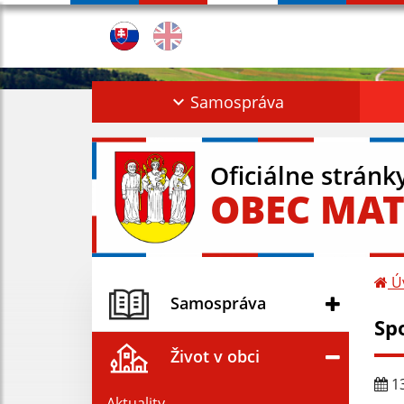
Samospráva
Oficiálne stránk
OBEC MAT
Ú
Samospráva
Sp
Život v obci
13
Aktuality