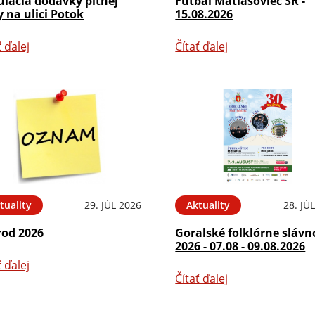
ulácia dodávky pitnej
Futbal Matiašoviec SR -
 na ulici Potok
15.08.2026
ť ďalej
Čítať ďalej
tuality
29. JÚL 2026
Aktuality
28. JÚ
rod 2026
Goralské folklórne slávn
2026 - 07.08 - 09.08.2026
ť ďalej
Čítať ďalej