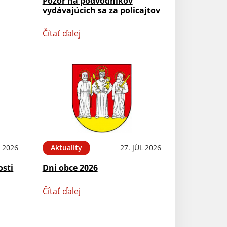
Pozor na podvodníkov
vydávajúcich sa za policajtov
Čítať ďalej
L 2026
Aktuality
27. JÚL 2026
osti
Dni obce 2026
Čítať ďalej