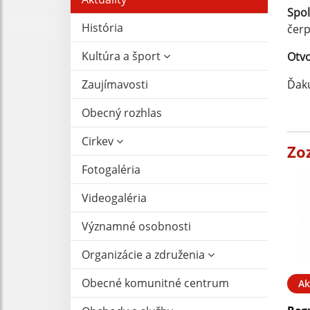
Spol
História
čerp
Kultúra a šport
Otv
Zaujímavosti
Ďak
Obecný rozhlas
Cirkev
Zo
Fotogaléria
Videogaléria
Významné osobnosti
Organizácie a združenia
Obecné komunitné centrum
Ak