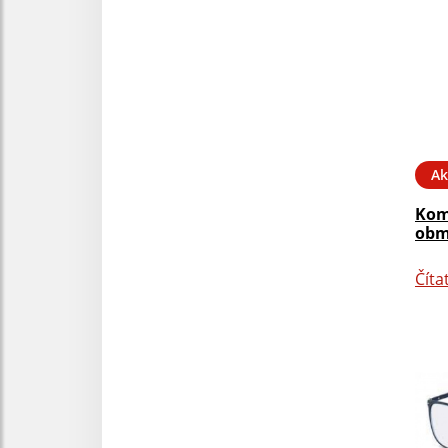
Ak
Kom
obm
Číta