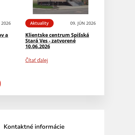
N 2026
Aktuality
09. JÚN 2026
ov a
Klientske centrum Spišská
Stará Ves - zatvorené
10.06.2026
Čítať ďalej
Kontaktné informácie