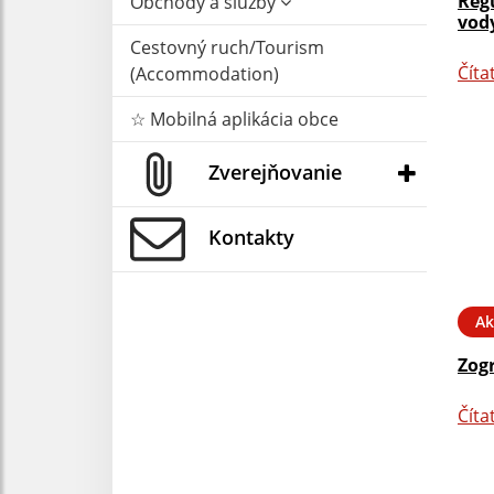
Reg
Obchody a služby
vody
Cestovný ruch/Tourism
Číta
(Accommodation)
☆ Mobilná aplikácia obce
Zverejňovanie
Kontakty
Ak
Zog
Číta