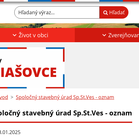
Hľadaný výraz...
Hľadať
Život v obci
Zverejňova
y
IAŠOVCE
vod
Spoločný stavebný úrad Sp.St.Ves - oznam
oločný stavebný úrad Sp.St.Ves - oznam
.01.2025