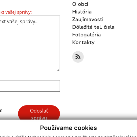
O obci
Text vašej správy...
História
xt vašej správy:
Zaujímavosti
Dôležité tel. čísla
Fotogaléria
Kontakty
Google reCaptcha Response
Odoslať
ím
správu
Používame cookies