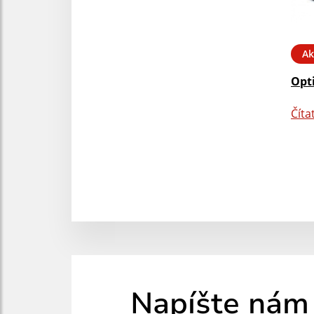
Ak
Opt
Číta
Napíšte nám