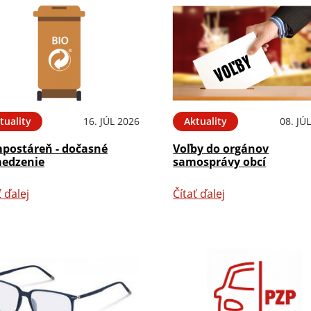
tuality
16. JÚL 2026
Aktuality
08. JÚ
postáreň - dočasné
Voľby do orgánov
edzenie
samosprávy obcí
ť ďalej
Čítať ďalej