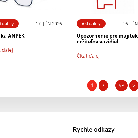
tuality
17. JÚN 2026
Aktuality
16. JÚ
ika ANPEK
Upozornenie pre majiteľ
držiteľov vozidiel
ť ďalej
Čítať ďalej
1
2
63
>
...
Rýchle odkazy