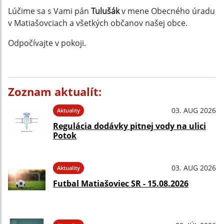
Lúčime sa s Vami pán
Tulušák
v mene Obecného úradu
v Matiašovciach a všetkých občanov našej obce.
Odpočívajte v pokoji.
Zoznam aktualít:
03. AUG 2026
Aktuality
Regulácia dodávky pitnej vody na ulici
Potok
03. AUG 2026
Aktuality
Futbal Matiašoviec SR - 15.08.2026