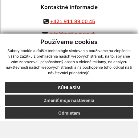
Kontaktné informácie
+421 911 89 00 45
info@matiasovce.sk
Používame cookies
Súbory cookie a ďalšie technológie sledovania používame na zlepšenie
vášho zážitku z prehliadania našich webových stránok, na to, aby sme
využite možnosť získavania aktuálnych informácií s využitím RSS
,
vám zobrazovali prispôsobený obsah a cielené reklamy, na analýzu
CMS systém (redakčný) systém ECHELON 2,
Mapa stránok
,
web portál
,
návštevnosti našich webových stránok a na pochopenie toho, odkiaľ naši
návštevníci prichádzajú.
webhosting
,
webex.digital, s.r.o.
,
domény
,
registrácia domény
,
spoločnosť webex.digital, s.r.o.
,
technický prevádzkovateľ
SÚHLASÍM
Posledná aktualizácia:
05.08.2026
Zmeniť moje nastavenia
Vytlačiť stránku
|
Vyhlásenie o prístupnosti
Autorské práva
|
Cookies
Odmietam
webdesign
|