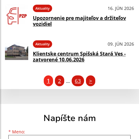
16. JÚN 2026
Aktuality
Upozornenie pre majiteľov a držiteľov
vozidiel
09. JÚN 2026
Aktuality
Klientske centrum Spišská Stará Ves -
zatvorené 10.06.2026
1
2
63
>
...
Napíšte nám
Meno
Priezvisko
E-mailová adresa
*
Meno: