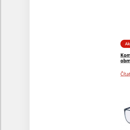
Ak
Kom
obm
Číta