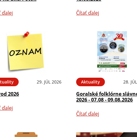
ť ďalej
Čítať ďalej
tuality
29. JÚL 2026
Aktuality
28. JÚ
rod 2026
Goralské folklórne slávn
2026 - 07.08 - 09.08.2026
ť ďalej
Čítať ďalej