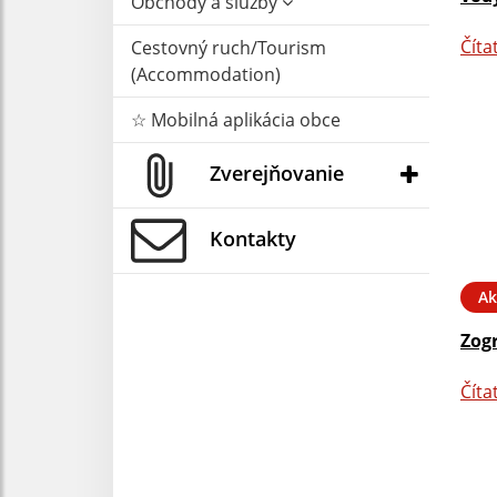
Obchody a služby
Číta
Cestovný ruch/Tourism
(Accommodation)
☆ Mobilná aplikácia obce
Zverejňovanie
Kontakty
Ak
Zog
Číta