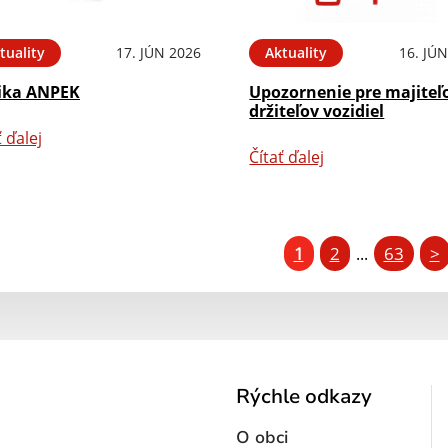
tuality
17. JÚN 2026
Aktuality
16. JÚ
ika ANPEK
Upozornenie pre majiteľ
držiteľov vozidiel
ť ďalej
Čítať ďalej
1
2
63
>
...
Rýchle odkazy
O obci