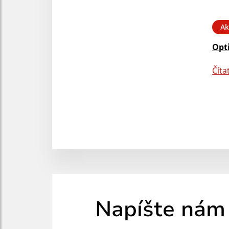
Ak
Opt
Číta
Napíšte nám