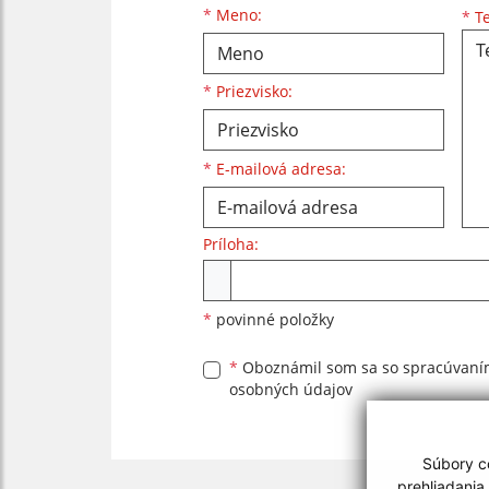
Meno
Priezvisko
E-mailová adresa
*
Meno:
*
Te
*
Priezvisko:
*
E-mailová adresa:
Príloha:
Príloha
*
povinné položky
*
Oboznámil som sa so
spracúvan
osobných údajov
Súbory co
prehliadania