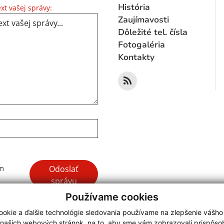
Text vašej správy...
História
xt vašej správy:
Zaujímavosti
Dôležité tel. čísla
Fotogaléria
Kontakty
Google reCaptcha Response
Odoslať
ím
správu
Používame cookies
okie a ďalšie technológie sledovania používame na zlepšenie vášho
 našich webových stránok, na to, aby sme vám zobrazovali prispôs