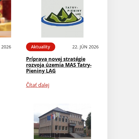
L 2026
Aktuality
22. JÚN 2026
Príprava novej stratégie
rozvoja územia MAS Tatry-
Pieniny LAG
Čítať ďalej