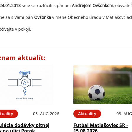
24.01.2018
sme sa rozlúčili s pánom
Andrejom Ovšonkom
, obyvate
me sa s Vami pán
Ovšonka
v mene Obecného úradu v Matiašovciach
čívajte v pokoji.
znam aktualít:
tuality
03. AUG 2026
Aktuality
03. AUG
ulácia dodávky pitnej
Futbal Matiašoviec SR -
 na ulici Potok
15.08.2026