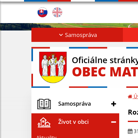
Samospráva
Oficiálne stránk
OBEC MAT
Ú
Samospráva
Ro
Život v obci
31
Aktuality