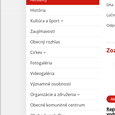
Dňa
História
Lúči
Kultúra a šport
Odpo
Zaujímavosti
Obecný rozhlas
Zo
Cirkev
Fotogaléria
Videogaléria
Významné osobnosti
Organizácie a združenia
Ak
Obecné komunitné centrum
Reg
vody