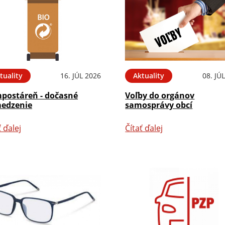
tuality
16. JÚL 2026
Aktuality
08. JÚ
postáreň - dočasné
Voľby do orgánov
edzenie
samosprávy obcí
ť ďalej
Čítať ďalej