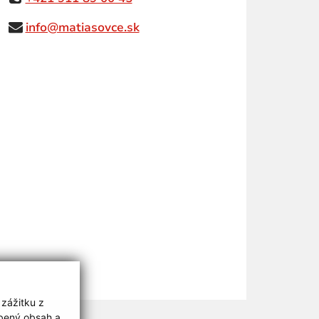
info@matiasovce.sk
 zážitku z
obený obsah a