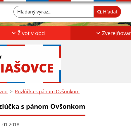
Hľadaný výraz...
Hľadať
Život v obci
Zverejňova
y
IAŠOVCE
vod
Rozlúčka s pánom Ovšonkom
zlúčka s pánom Ovšonkom
.01.2018