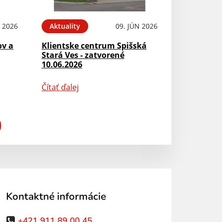
N 2026
Aktuality
09. JÚN 2026
ov a
Klientske centrum Spišská
Stará Ves - zatvorené
10.06.2026
Čítať ďalej
Kontaktné informácie
+421 911 89 00 45