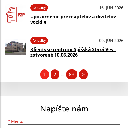
16. JÚN 2026
Aktuality
Upozornenie pre majiteľov a držiteľov
vozidiel
09. JÚN 2026
Aktuality
Klientske centrum Spišská Stará Ves -
zatvorené 10.06.2026
1
2
63
>
...
Napíšte nám
Meno
Priezvisko
E-mailová adresa
*
Meno: