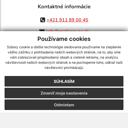
Kontaktné informácie
+421 911 89 00 45
info@matiasovce.sk
Používame cookies
Súbory cookie a ďalšie technológie sledovania používame na zlepšenie
vášho zážitku z prehliadania našich webových stránok, na to, aby sme
využite možnosť získavania aktuálnych informácií s využitím RSS
,
vám zobrazovali prispôsobený obsah a cielené reklamy, na analýzu
CMS systém (redakčný) systém ECHELON 2,
Mapa stránok
,
web portál
,
návštevnosti našich webových stránok a na pochopenie toho, odkiaľ naši
návštevníci prichádzajú.
webhosting
,
webex.digital, s.r.o.
,
domény
,
registrácia domény
,
spoločnosť webex.digital, s.r.o.
,
technický prevádzkovateľ
SÚHLASÍM
Posledná aktualizácia:
05.08.2026
Zmeniť moje nastavenia
Vytlačiť stránku
|
Vyhlásenie o prístupnosti
Autorské práva
|
Cookies
Odmietam
webdesign
|