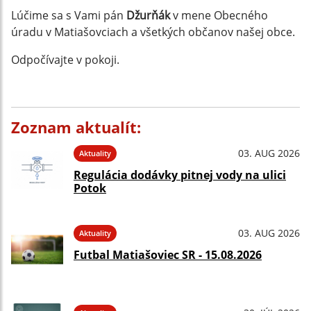
Lúčime sa s Vami pán
Džurňák
v mene Obecného
úradu v Matiašovciach a všetkých občanov našej obce.
Odpočívajte v pokoji.
Zoznam aktualít:
03. AUG 2026
Aktuality
Regulácia dodávky pitnej vody na ulici
Potok
03. AUG 2026
Aktuality
Futbal Matiašoviec SR - 15.08.2026