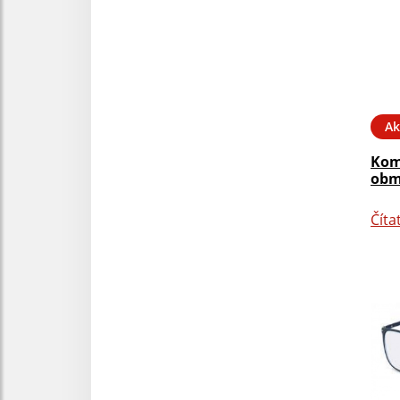
Ak
Kom
obm
Číta