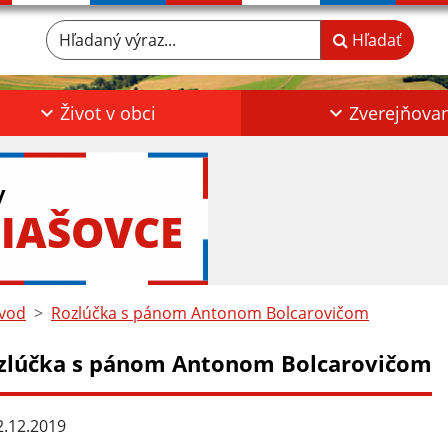
Hľadaný výraz...
Hľadať
Život v obci
Zverejňova
y
IAŠOVCE
vod
Rozlúčka s pánom Antonom Bolcarovičom
zlúčka s pánom Antonom Bolcarovičom
.12.2019