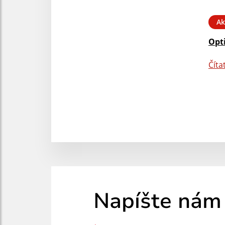
Ak
Opt
Číta
Napíšte nám