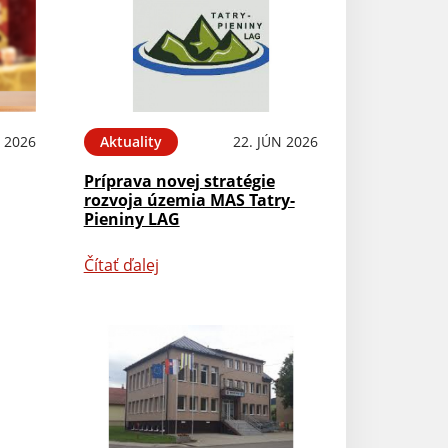
L 2026
Aktuality
22. JÚN 2026
Príprava novej stratégie
rozvoja územia MAS Tatry-
Pieniny LAG
Čítať ďalej