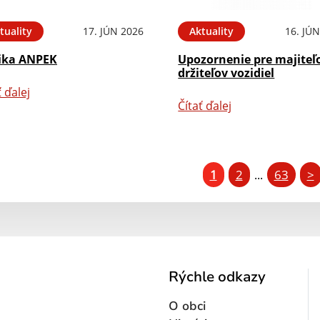
tuality
17. JÚN 2026
Aktuality
16. JÚ
ika ANPEK
Upozornenie pre majiteľ
držiteľov vozidiel
ť ďalej
Čítať ďalej
1
2
63
>
...
Rýchle odkazy
O obci