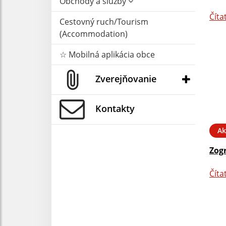
Obchody a služby
Číta
Cestovný ruch/Tourism
(Accommodation)
☆ Mobilná aplikácia obce
Zverejňovanie
Kontakty
Ak
Zog
Číta