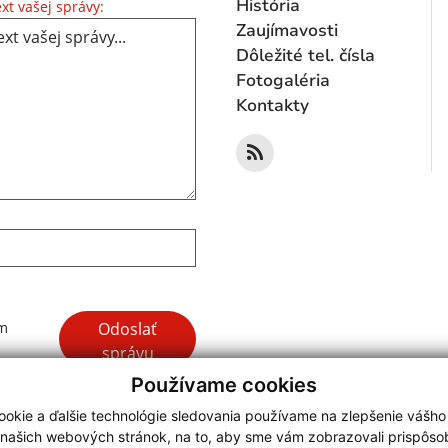
Text vašej správy...
História
xt vašej správy:
Zaujímavosti
Dôležité tel. čísla
Fotogaléria
Kontakty
Google reCaptcha Response
Odoslať
ím
správu
Používame cookies
okie a ďalšie technológie sledovania používame na zlepšenie vášho
 našich webových stránok, na to, aby sme vám zobrazovali prispôs