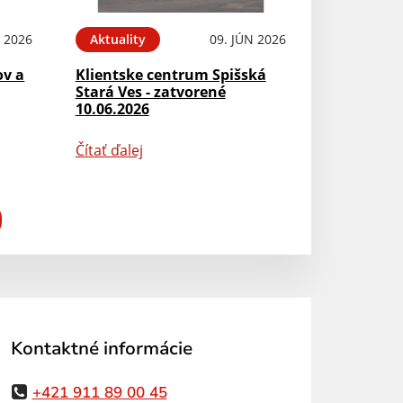
N 2026
Aktuality
09. JÚN 2026
ov a
Klientske centrum Spišská
Stará Ves - zatvorené
10.06.2026
Čítať ďalej
Kontaktné informácie
+421 911 89 00 45