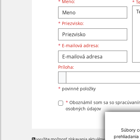
Meno
Priezvisko
E-mailová adresa
*
Meno:
*
Te
*
Priezvisko:
*
E-mailová adresa:
Príloha:
Príloha
*
povinné položky
*
Oboznámil som sa so
spracúvan
osobných údajov
Súbory co
prehliadania
využite možnosť získavania aktuálnych informácií s