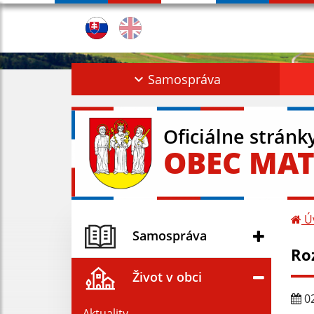
Samospráva
Oficiálne stránk
OBEC MAT
Ú
Samospráva
Ro
Život v obci
02
Aktuality