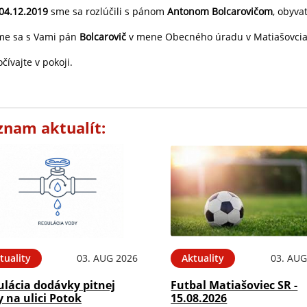
04
.12.2019
sme sa rozlúčili s pánom
Antonom Bolcarovičom
, obyva
me sa s Vami pán
Bolcarovič
v mene Obecného úradu v Matiašovciac
čívajte v pokoji.
znam aktualít:
tuality
03. AUG 2026
Aktuality
03. AUG
ulácia dodávky pitnej
Futbal Matiašoviec SR -
 na ulici Potok
15.08.2026