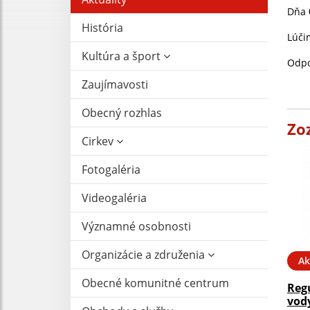
Dňa
História
Lúči
Kultúra a šport
Odpo
Zaujímavosti
Obecný rozhlas
Zo
Cirkev
Fotogaléria
Videogaléria
Významné osobnosti
Organizácie a združenia
Ak
Obecné komunitné centrum
Reg
vody