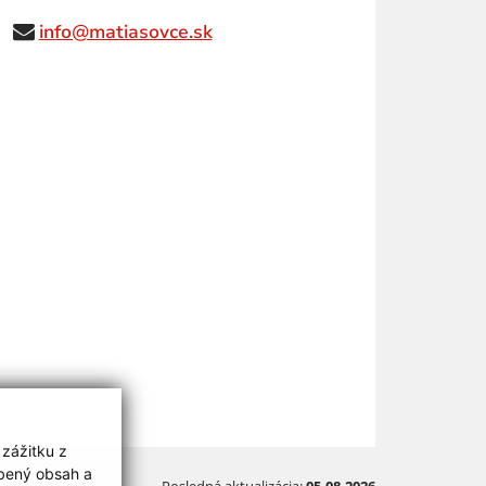
info@matiasovce.sk
 zážitku z
obený obsah a
Posledná aktualizácia:
05.08.2026