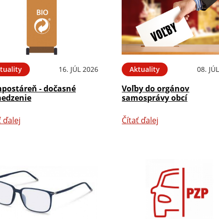
tuality
16. JÚL 2026
Aktuality
08. JÚ
postáreň - dočasné
Voľby do orgánov
edzenie
samosprávy obcí
ť ďalej
Čítať ďalej