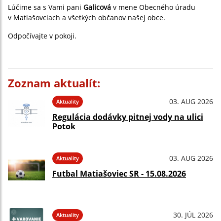
Lúčime sa s Vami pani
Galicová
v mene Obecného úradu
v Matiašovciach a všetkých občanov našej obce.
Odpočívajte v pokoji.
Zoznam aktualít:
03. AUG 2026
Aktuality
Regulácia dodávky pitnej vody na ulici
Potok
03. AUG 2026
Aktuality
Futbal Matiašoviec SR - 15.08.2026
30. JÚL 2026
Aktuality