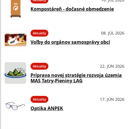
Kompostáreň - dočasné obmedzenie
08. JÚL 2026
Aktuality
Voľby do orgánov samosprávy obcí
22. JÚN 2026
Aktuality
Príprava novej stratégie rozvoja územia
MAS Tatry-Pieniny LAG
17. JÚN 2026
Aktuality
Optika ANPEK