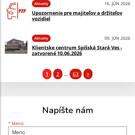
16. JÚN 2026
Aktuality
Upozornenie pre majiteľov a držiteľov
vozidiel
09. JÚN 2026
Aktuality
Klientske centrum Spišská Stará Ves -
zatvorené 10.06.2026
1
2
63
>
...
Napíšte nám
Meno
Priezvisko
E-mailová adresa
*
Meno: