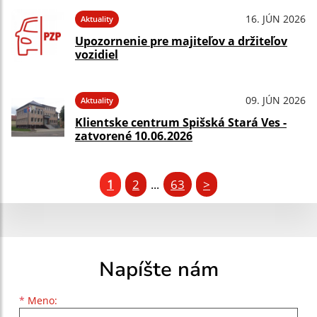
16. JÚN 2026
Aktuality
Upozornenie pre majiteľov a držiteľov
vozidiel
09. JÚN 2026
Aktuality
Klientske centrum Spišská Stará Ves -
zatvorené 10.06.2026
1
2
63
>
...
Napíšte nám
Meno
Priezvisko
E-mailová adresa
*
Meno: