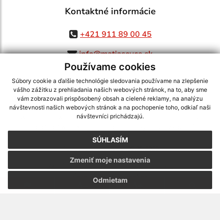
Kontaktné informácie
+421 911 89 00 45
info@matiasovce.sk
Používame cookies
Súbory cookie a ďalšie technológie sledovania používame na zlepšenie
vášho zážitku z prehliadania našich webových stránok, na to, aby sme
využite možnosť získavania aktuálnych informácií s využitím RSS
,
vám zobrazovali prispôsobený obsah a cielené reklamy, na analýzu
CMS systém (redakčný) systém ECHELON 2,
Mapa stránok
,
web portál
,
návštevnosti našich webových stránok a na pochopenie toho, odkiaľ naši
návštevníci prichádzajú.
webhosting
,
webex.digital, s.r.o.
,
domény
,
registrácia domény
,
spoločnosť webex.digital, s.r.o.
,
technický prevádzkovateľ
SÚHLASÍM
Posledná aktualizácia:
05.08.2026
Zmeniť moje nastavenia
Vytlačiť stránku
|
Vyhlásenie o prístupnosti
Autorské práva
|
Cookies
Odmietam
webdesign
|