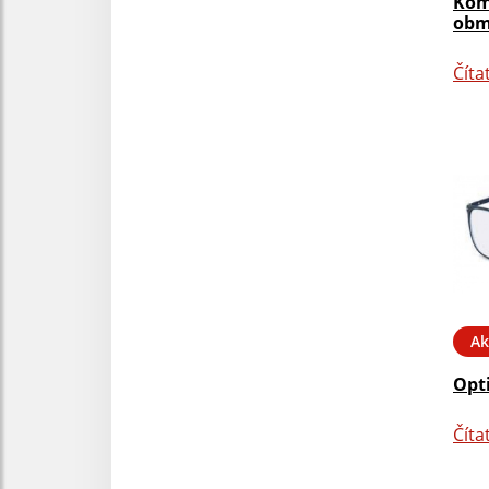
Kom
obm
Číta
Ak
Opt
Číta