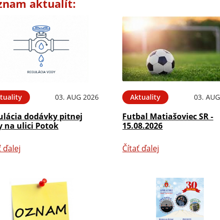
znam aktualít:
tuality
03. AUG 2026
Aktuality
03. AUG
ulácia dodávky pitnej
Futbal Matiašoviec SR -
 na ulici Potok
15.08.2026
ť ďalej
Čítať ďalej