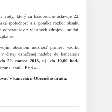
dňa vody, ktorý sa každoročne oslavuje 22.
nská spoločnosť a.s. ponúka rozbor obsahu
e odberateľov z vlastných zdrojov - studní.
zplatne.
vojím občanom možnosť priniesť vzorku
 v čistej označenej nádobe do kancelárie
r
do 22. marca 2018, t.j. do 10,00 hod..
ené do sídla PVS a.s..
ovať v kancelárii Obecného úradu.