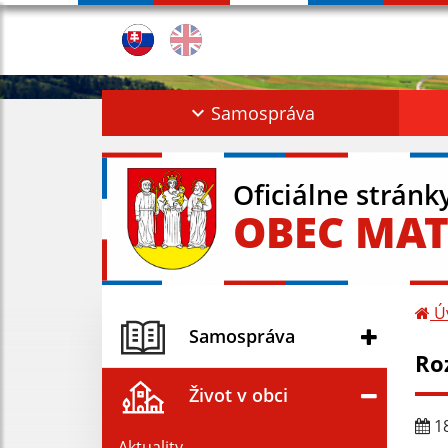
Samospráva
Oficiálne stránk
OBEC MAT
Ú
Samospráva
Ro
Život v obci
18
Aktuality