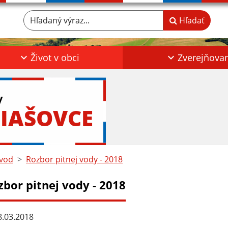
Hľadaný výraz...
Hľadať
Život v obci
Zverejňova
y
IAŠOVCE
vod
Rozbor pitnej vody - 2018
zbor pitnej vody - 2018
.03.2018