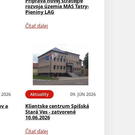
Príprava novej stratégie
rozvoja územia MAS Tatry-
Pieniny LAG
Čítať ďalej
N 2026
Aktuality
09. JÚN 2026
ov a
Klientske centrum Spišská
Stará Ves - zatvorené
10.06.2026
Čítať ďalej