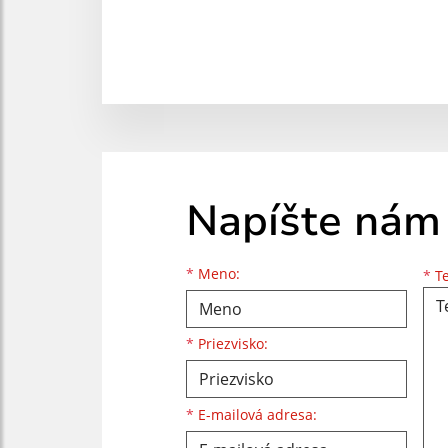
Napíšte nám
Meno
Priezvisko
E-mailová adresa
*
Meno:
*
Te
*
Priezvisko:
*
E-mailová adresa: