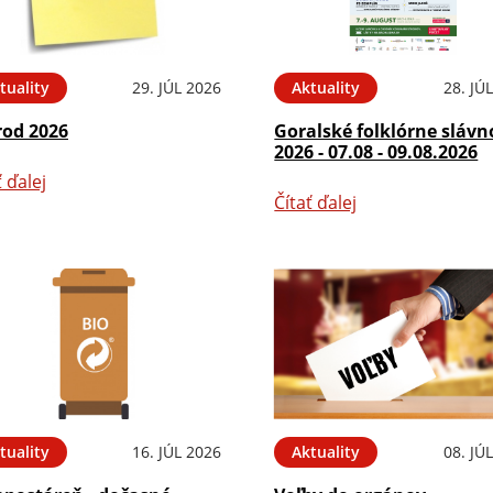
tuality
29. JÚL 2026
Aktuality
28. JÚ
rod 2026
Goralské folklórne slávn
2026 - 07.08 - 09.08.2026
ť ďalej
Čítať ďalej
tuality
16. JÚL 2026
Aktuality
08. JÚ