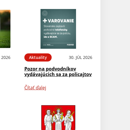
 2026
Aktuality
30. JÚL 2026
Pozor na podvodníkov
vydávajúcich sa za policajtov
Čítať ďalej