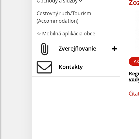
Obchody a služby
Zo
Cestovný ruch/Tourism
(Accommodation)
☆ Mobilná aplikácia obce
Zverejňovanie
Ak
Kontakty
Reg
vody
Číta