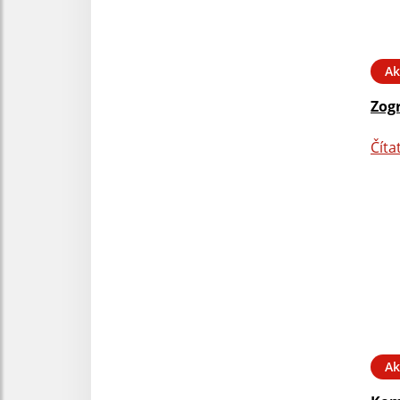
Ak
Zog
Číta
Ak