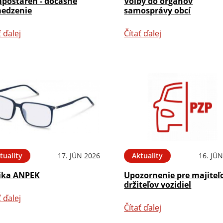
postáreň - dočasné
Voľby do orgánov
edzenie
samosprávy obcí
ť ďalej
Čítať ďalej
tuality
17. JÚN 2026
Aktuality
16. JÚ
ika ANPEK
Upozornenie pre majiteľ
držiteľov vozidiel
ť ďalej
Čítať ďalej