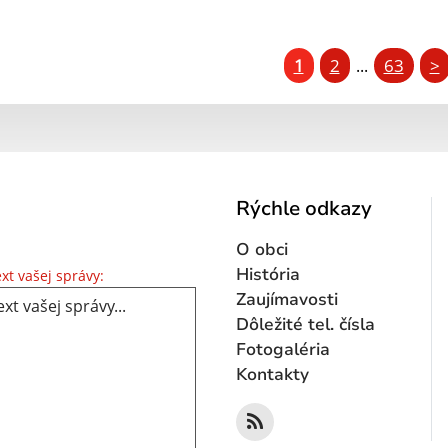
1
2
63
>
...
Rýchle odkazy
O obci
Text vašej správy...
História
xt vašej správy:
Zaujímavosti
Dôležité tel. čísla
Fotogaléria
Kontakty