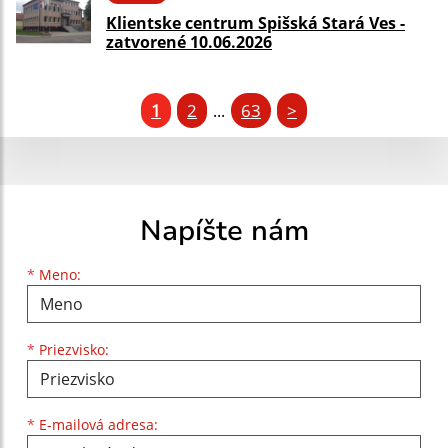
Klientske centrum Spišská Stará Ves -
zatvorené 10.06.2026
1
2
63
>
...
Napíšte nám
Meno
Priezvisko
E-mailová adresa
*
Meno:
*
Priezvisko:
*
E-mailová adresa: