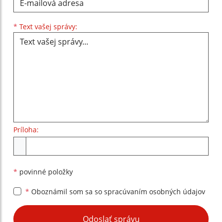
Text vašej správy...
*
Text vašej správy:
Príloha:
Príloha
*
povinné položky
*
Oboznámil som sa so
spracúvaním osobných údajov
Google reCaptcha Response
Odoslať správu