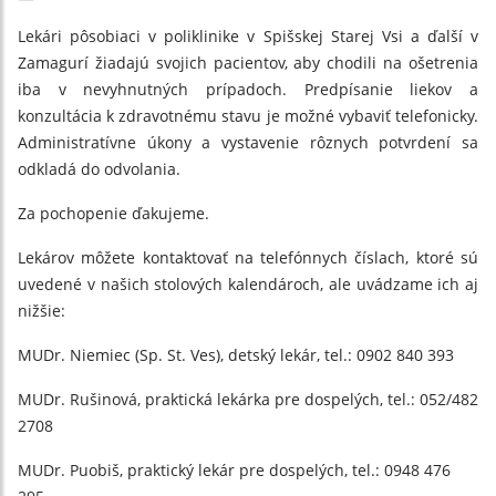
Lekári pôsobiaci v poliklinike v Spišskej Starej Vsi a ďalší v
Zamagurí žiadajú svojich pacientov, aby chodili na ošetrenia
iba v nevyhnutných prípadoch. Predpísanie liekov a
konzultácia k zdravotnému stavu je možné vybaviť telefonicky.
Administratívne úkony a vystavenie rôznych potvrdení sa
odkladá do odvolania.
Za pochopenie ďakujeme.
Lekárov môžete kontaktovať na telefónnych číslach, ktoré sú
uvedené v našich stolových kalendároch, ale uvádzame ich aj
nižšie:
MUDr. Niemiec (Sp. St. Ves), detský lekár, tel.: 0902 840 393
MUDr. Rušinová, praktická lekárka pre dospelých, tel.: 052/482
2708
MUDr. Puobiš, praktický lekár pre dospelých, tel.: 0948 476