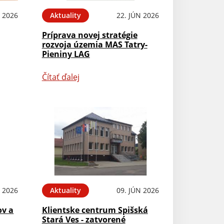
L 2026
Aktuality
22. JÚN 2026
Príprava novej stratégie
rozvoja územia MAS Tatry-
Pieniny LAG
Čítať ďalej
N 2026
Aktuality
09. JÚN 2026
ov a
Klientske centrum Spišská
Stará Ves - zatvorené