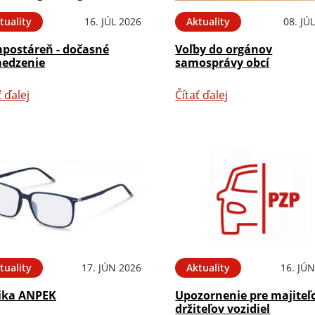
tuality
16. JÚL 2026
Aktuality
08. JÚ
postáreň - dočasné
Voľby do orgánov
edzenie
samosprávy obcí
ť ďalej
Čítať ďalej
tuality
17. JÚN 2026
Aktuality
16. JÚ
ika ANPEK
Upozornenie pre majiteľ
držiteľov vozidiel