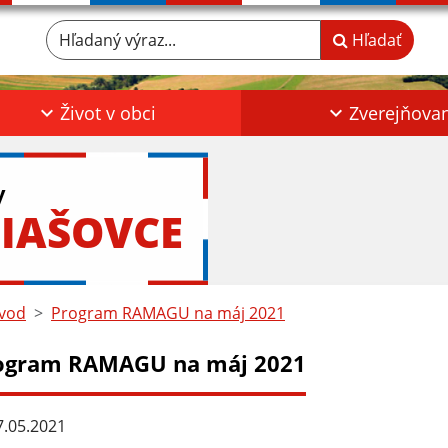
Hľadaný výraz...
Hľadať
Život v obci
Zverejňova
y
IAŠOVCE
vod
Program RAMAGU na máj 2021
ogram RAMAGU na máj 2021
.05.2021