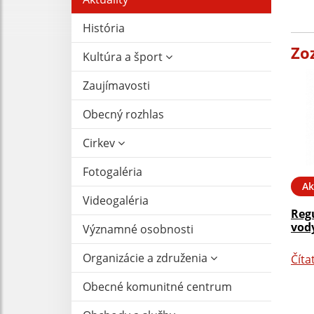
História
Zo
Kultúra a šport
Zaujímavosti
Obecný rozhlas
Cirkev
Fotogaléria
Ak
Videogaléria
Reg
vody
Významné osobnosti
Organizácie a združenia
Číta
Obecné komunitné centrum