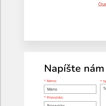
Číta
Napíšte nám
Meno
Priezvisko
E-mailová adresa
*
Meno:
*
Te
*
Priezvisko: