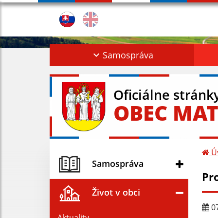
Samospráva
Oficiálne stránk
OBEC MAT
Ú
Samospráva
Pr
Život v obci
07
Aktuality