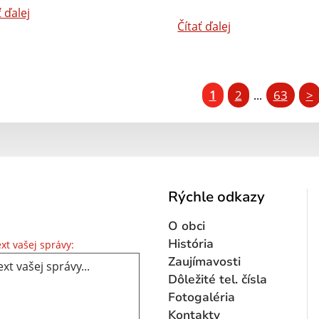
ť ďalej
Čítať ďalej
1
2
63
>
...
Rýchle odkazy
O obci
Text vašej správy...
História
xt vašej správy:
Zaujímavosti
Dôležité tel. čísla
Fotogaléria
Kontakty