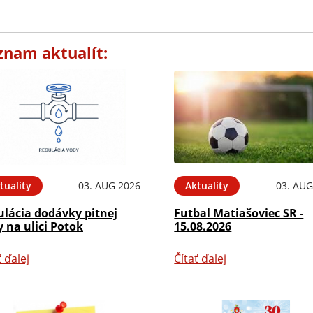
znam aktualít:
tuality
03. AUG 2026
Aktuality
03. AUG
ulácia dodávky pitnej
Futbal Matiašoviec SR -
 na ulici Potok
15.08.2026
ť ďalej
Čítať ďalej