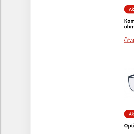
Ak
Kom
obm
Číta
Ak
Opt