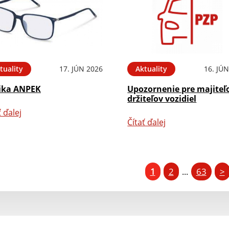
tuality
17. JÚN 2026
Aktuality
16. JÚ
ika ANPEK
Upozornenie pre majiteľ
držiteľov vozidiel
ť ďalej
Čítať ďalej
1
2
63
>
...