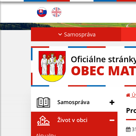
Samospráva
Oficiálne stránk
OBEC MAT
Ú
Samospráva
Pr
Život v obci
31
Aktuality