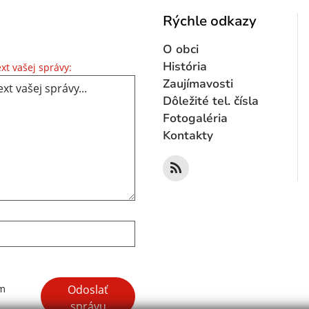
Rýchle odkazy
O obci
Text vašej správy...
História
xt vašej správy:
Zaujímavosti
Dôležité tel. čísla
Fotogaléria
Kontakty
Google reCaptcha Response
Odoslať
ím
správu