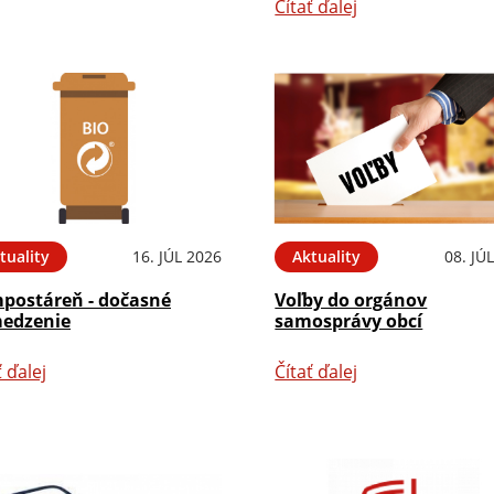
Čítať ďalej
tuality
16. JÚL 2026
Aktuality
08. JÚ
postáreň - dočasné
Voľby do orgánov
edzenie
samosprávy obcí
ť ďalej
Čítať ďalej