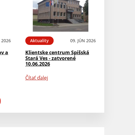
N 2026
Aktuality
09. JÚN 2026
ov a
Klientske centrum Spišská
Stará Ves - zatvorené
10.06.2026
Čítať ďalej