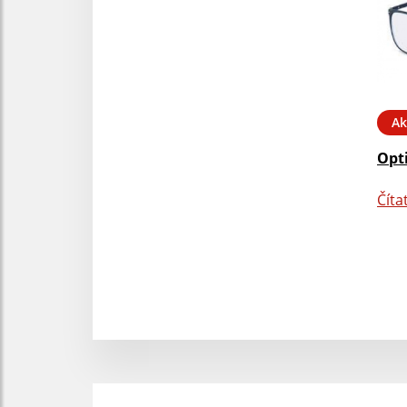
Ak
Opt
Číta