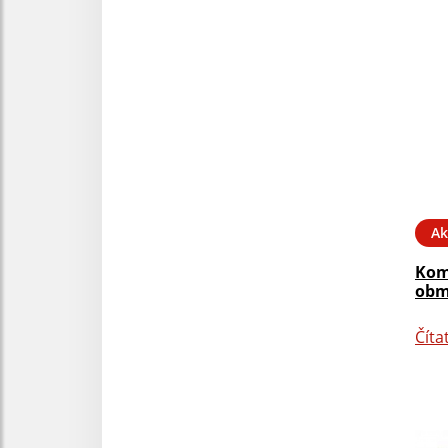
Ak
Kom
obm
Číta