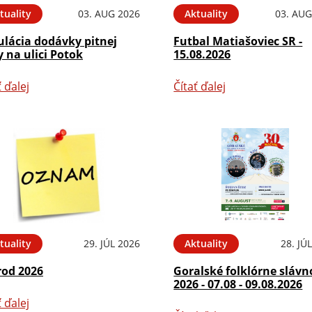
tuality
03. AUG 2026
Aktuality
03. AUG
ulácia dodávky pitnej
Futbal Matiašoviec SR -
 na ulici Potok
15.08.2026
ť ďalej
Čítať ďalej
tuality
29. JÚL 2026
Aktuality
28. JÚ
rod 2026
Goralské folklórne slávn
2026 - 07.08 - 09.08.2026
ť ďalej