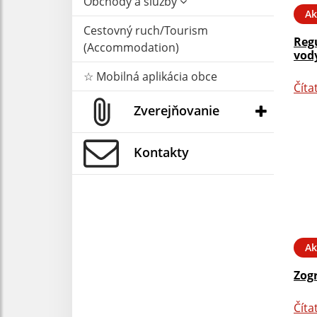
Obchody a služby
Ak
Cestovný ruch/Tourism
Reg
(Accommodation)
vody
☆ Mobilná aplikácia obce
Číta
Zverejňovanie
Kontakty
Ak
Zog
Číta