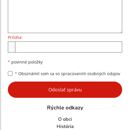
Príloha:
Príloha
*
povinné položky
*
Oboznámil som sa so
spracúvaním osobných údajov
Google reCaptcha Response
Odoslať správu
Rýchle odkazy
O obci
História