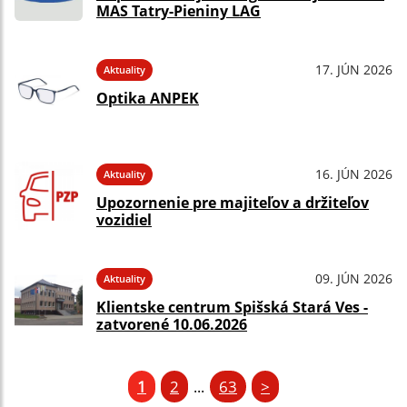
MAS Tatry-Pieniny LAG
17. JÚN 2026
Aktuality
Optika ANPEK
16. JÚN 2026
Aktuality
Upozornenie pre majiteľov a držiteľov
vozidiel
09. JÚN 2026
Aktuality
Klientske centrum Spišská Stará Ves -
zatvorené 10.06.2026
1
2
63
>
...