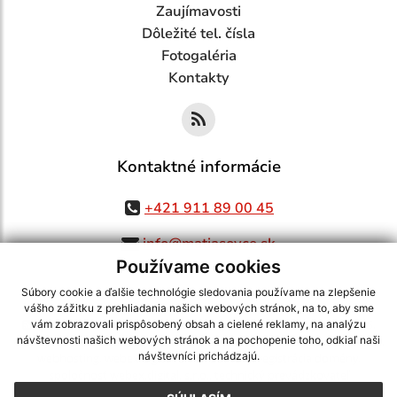
Zaujímavosti
Dôležité tel. čísla
Fotogaléria
Kontakty
Kontaktné informácie
+421 911 89 00 45
info@matiasovce.sk
Používame cookies
Súbory cookie a ďalšie technológie sledovania používame na zlepšenie
vášho zážitku z prehliadania našich webových stránok, na to, aby sme
využite možnosť získavania aktuálnych informácií s využitím RSS
,
vám zobrazovali prispôsobený obsah a cielené reklamy, na analýzu
CMS systém (redakčný) systém ECHELON 2,
Mapa stránok
,
web portál
,
návštevnosti našich webových stránok a na pochopenie toho, odkiaľ naši
návštevníci prichádzajú.
webhosting
,
webex.digital, s.r.o.
,
domény
,
registrácia domény
,
spoločnosť webex.digital, s.r.o.
,
technický prevádzkovateľ