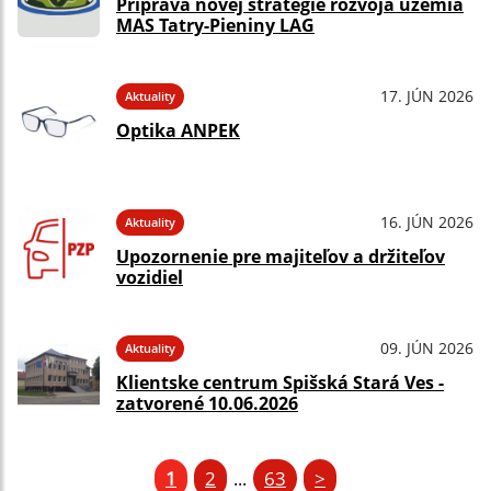
Príprava novej stratégie rozvoja územia
MAS Tatry-Pieniny LAG
17. JÚN 2026
Aktuality
Optika ANPEK
16. JÚN 2026
Aktuality
Upozornenie pre majiteľov a držiteľov
vozidiel
09. JÚN 2026
Aktuality
Klientske centrum Spišská Stará Ves -
zatvorené 10.06.2026
1
2
63
>
...