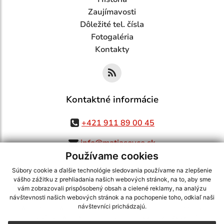
Zaujímavosti
Dôležité tel. čísla
Fotogaléria
Kontakty
Kontaktné informácie
+421 911 89 00 45
info@matiasovce.sk
Používame cookies
Súbory cookie a ďalšie technológie sledovania používame na zlepšenie
vášho zážitku z prehliadania našich webových stránok, na to, aby sme
využite možnosť získavania aktuálnych informácií s využitím RSS
,
vám zobrazovali prispôsobený obsah a cielené reklamy, na analýzu
CMS systém (redakčný) systém ECHELON 2,
Mapa stránok
,
web portál
,
návštevnosti našich webových stránok a na pochopenie toho, odkiaľ naši
návštevníci prichádzajú.
webhosting
,
webex.digital, s.r.o.
,
domény
,
registrácia domény
,
spoločnosť webex.digital, s.r.o.
,
technický prevádzkovateľ