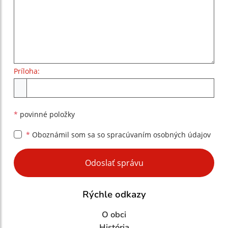
Príloha:
Príloha
*
povinné položky
*
Oboznámil som sa so
spracúvaním osobných údajov
Google reCaptcha Response
Odoslať správu
Rýchle odkazy
O obci
História