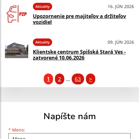
16. JÚN 2026
Aktuality
Upozornenie pre majiteľov a držiteľov
vozidiel
09. JÚN 2026
Aktuality
Klientske centrum Spišská Stará Ves -
zatvorené 10.06.2026
1
2
63
>
...
Napíšte nám
Meno
Priezvisko
E-mailová adresa
*
Meno: