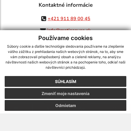
Kontaktné informácie
+421 911 89 00 45
info@matiasovce.sk
Používame cookies
Súbory cookie a ďalšie technológie sledovania používame na zlepšenie
vášho zážitku z prehliadania našich webových stránok, na to, aby sme
využite možnosť získavania aktuálnych informácií s využitím RSS
,
vám zobrazovali prispôsobený obsah a cielené reklamy, na analýzu
CMS systém (redakčný) systém ECHELON 2,
Mapa stránok
,
web portál
,
návštevnosti našich webových stránok a na pochopenie toho, odkiaľ naši
návštevníci prichádzajú.
webhosting
,
webex.digital, s.r.o.
,
domény
,
registrácia domény
,
spoločnosť webex.digital, s.r.o.
,
technický prevádzkovateľ
SÚHLASÍM
Posledná aktualizácia:
05.08.2026
Zmeniť moje nastavenia
Vytlačiť stránku
|
Vyhlásenie o prístupnosti
Autorské práva
|
Cookies
Odmietam
webdesign
|