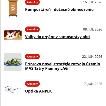
16. JÚL 2026
Aktuality
Kompostáreň - dočasné obmedzenie
08. JÚL 2026
Aktuality
Voľby do orgánov samosprávy obcí
22. JÚN 2026
Aktuality
Príprava novej stratégie rozvoja územia
MAS Tatry-Pieniny LAG
17. JÚN 2026
Aktuality
Optika ANPEK