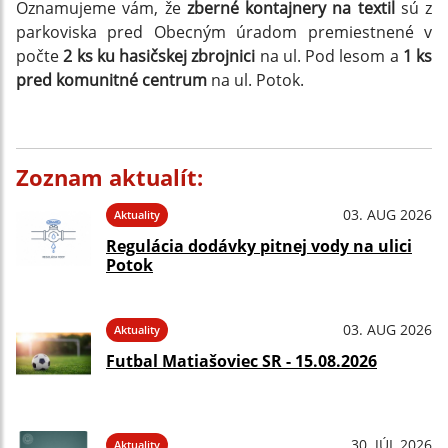
Oznamujeme vám, že
zberné kontajnery na textil
sú z
parkoviska pred Obecným úradom premiestnené v
počte
2 ks ku hasičskej zbrojnici
na ul. Pod lesom a
1 ks
pred komunitné centrum
na ul. Potok.
Zoznam aktualít:
03. AUG 2026
Aktuality
Regulácia dodávky pitnej vody na ulici
Potok
03. AUG 2026
Aktuality
Futbal Matiašoviec SR - 15.08.2026
30. JÚL 2026
Aktuality