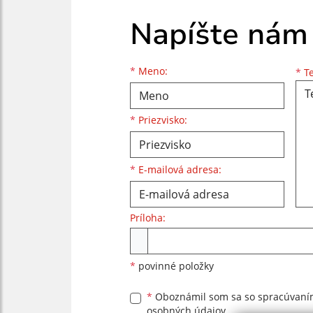
Napíšte nám
Meno
Priezvisko
E-mailová adresa
*
Meno:
*
Te
*
Priezvisko:
*
E-mailová adresa:
Príloha:
Príloha
*
povinné položky
*
Oboznámil som sa so
spracúvan
osobných údajov