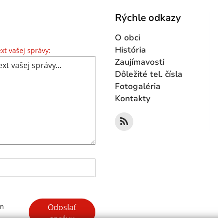
Rýchle odkazy
O obci
Text vašej správy...
História
xt vašej správy:
Zaujímavosti
Dôležité tel. čísla
Fotogaléria
Kontakty
Google reCaptcha Response
Odoslať
ím