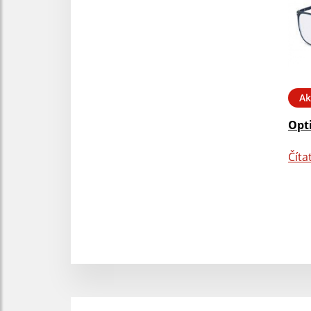
Ak
Opt
Číta