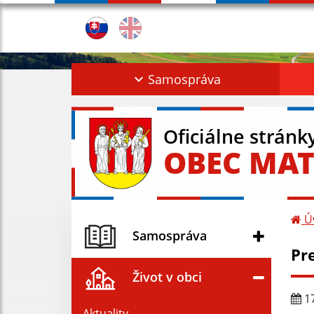
Samospráva
Oficiálne stránk
OBEC MAT
Ú
Samospráva
Pr
Život v obci
17
Aktuality