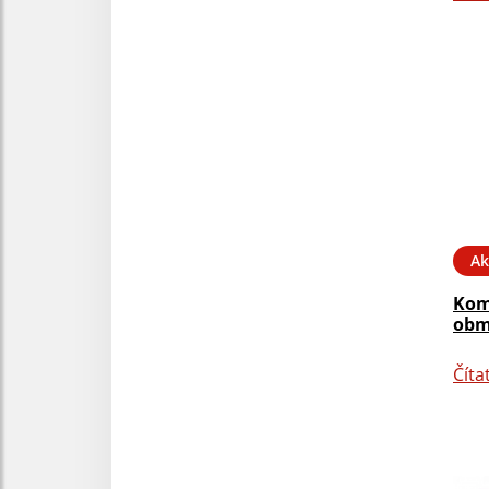
Ak
Kom
obm
Číta