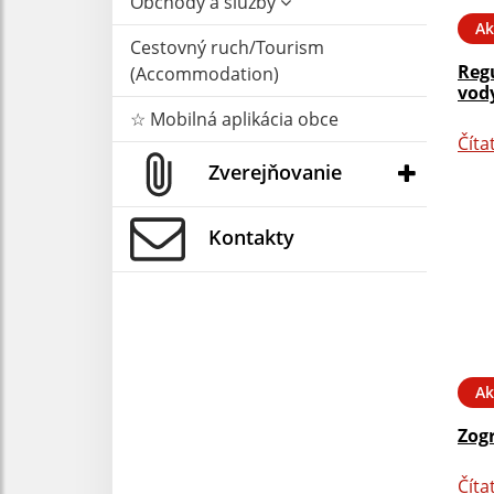
Obchody a služby
Ak
Cestovný ruch/Tourism
Reg
(Accommodation)
vody
☆ Mobilná aplikácia obce
Číta
Zverejňovanie
Kontakty
Ak
Zog
Číta