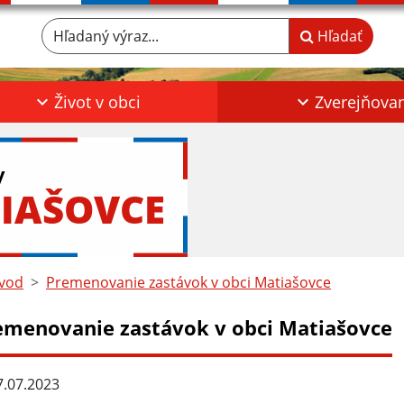
Hľadaný výraz...
Hľadať
Život v obci
Zverejňova
y
IAŠOVCE
vod
Premenovanie zastávok v obci Matiašovce
emenovanie zastávok v obci Matiašovce
.07.2023