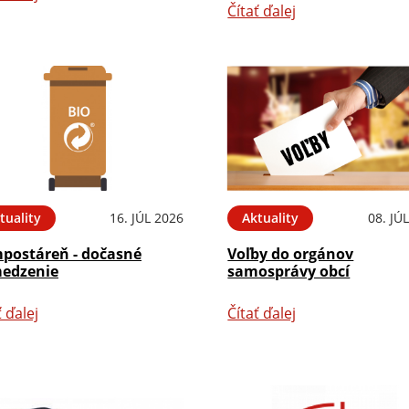
Čítať ďalej
tuality
16. JÚL 2026
Aktuality
08. JÚ
postáreň - dočasné
Voľby do orgánov
edzenie
samosprávy obcí
ť ďalej
Čítať ďalej