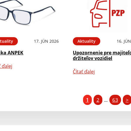
tuality
17. JÚN 2026
Aktuality
16. JÚ
ika ANPEK
Upozornenie pre majiteľ
držiteľov vozidiel
ť ďalej
Čítať ďalej
1
2
63
>
...