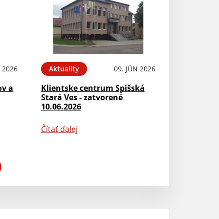
N 2026
Aktuality
09. JÚN 2026
ov a
Klientske centrum Spišská
Stará Ves - zatvorené
10.06.2026
Čítať ďalej