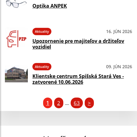
Optika ANPEK
16. JÚN 2026
Aktuality
Upozornenie pre majiteľov a držiteľov
vozidiel
09. JÚN 2026
Aktuality
Klientske centrum Spišská Stará Ves -
zatvorené 10.06.2026
1
2
63
>
...