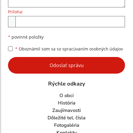
Príloha:
Príloha
*
povinné položky
*
Oboznámil som sa so
spracúvaním osobných údajov
Google reCaptcha Response
Odoslať správu
Rýchle odkazy
O obci
História
Zaujímavosti
Dôležité tel. čísla
Fotogaléria
Kontakty