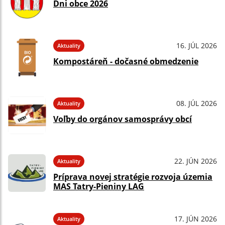
Dni obce 2026
16. JÚL 2026
Aktuality
Kompostáreň - dočasné obmedzenie
08. JÚL 2026
Aktuality
Voľby do orgánov samosprávy obcí
22. JÚN 2026
Aktuality
Príprava novej stratégie rozvoja územia
MAS Tatry-Pieniny LAG
17. JÚN 2026
Aktuality