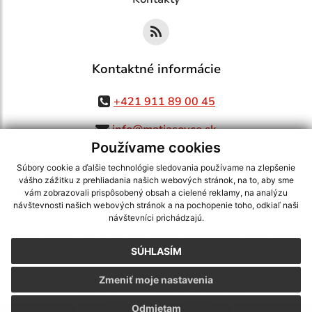
Kontaktné informácie
+421 911 89 00 45
info@matiasovce.sk
Používame cookies
Súbory cookie a ďalšie technológie sledovania používame na zlepšenie
vášho zážitku z prehliadania našich webových stránok, na to, aby sme
využite možnosť získavania aktuálnych informácií s využitím RSS
,
vám zobrazovali prispôsobený obsah a cielené reklamy, na analýzu
CMS systém (redakčný) systém ECHELON 2,
Mapa stránok
,
web portál
,
návštevnosti našich webových stránok a na pochopenie toho, odkiaľ naši
návštevníci prichádzajú.
webhosting
,
webex.digital, s.r.o.
,
domény
,
registrácia domény
,
spoločnosť webex.digital, s.r.o.
,
technický prevádzkovateľ
SÚHLASÍM
Posledná aktualizácia:
05.08.2026
Zmeniť moje nastavenia
Vytlačiť stránku
|
Vyhlásenie o prístupnosti
Autorské práva
|
Cookies
Odmietam