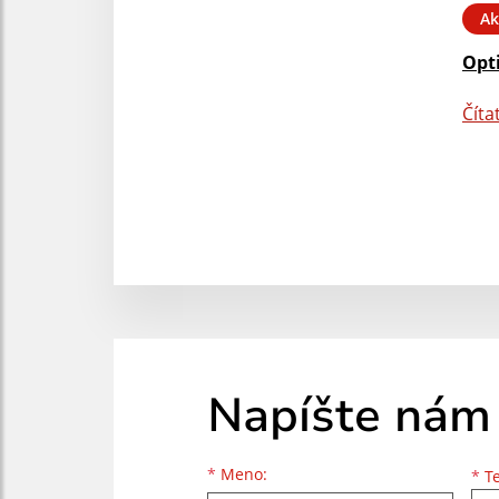
Ak
Opt
Číta
Napíšte nám
Meno
Priezvisko
E-mailová adresa
*
Meno:
*
Te