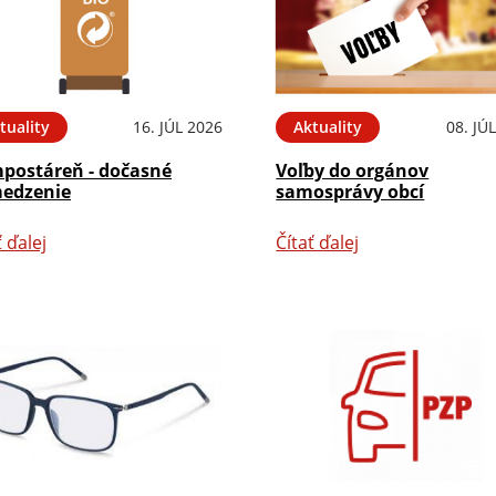
tuality
16. JÚL 2026
Aktuality
08. JÚ
postáreň - dočasné
Voľby do orgánov
edzenie
samosprávy obcí
ť ďalej
Čítať ďalej