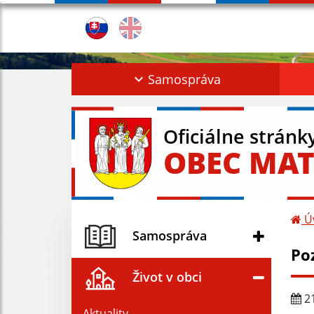
Samospráva
Oficiálne stránk
OBEC MAT
Ú
Samospráva
Po
Život v obci
21
Aktuality