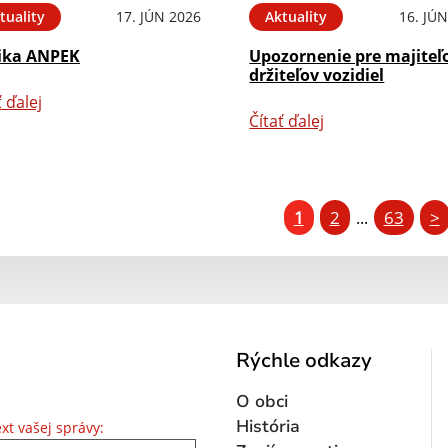
tuality
17. JÚN 2026
Aktuality
16. JÚ
ika ANPEK
Upozornenie pre majiteľ
držiteľov vozidiel
ť ďalej
Čítať ďalej
1
2
63
>
...
Rýchle odkazy
O obci
Text vašej správy...
História
xt vašej správy: