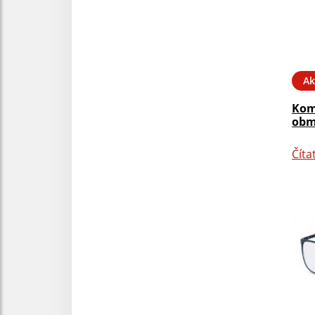
Ak
Kom
obm
Číta