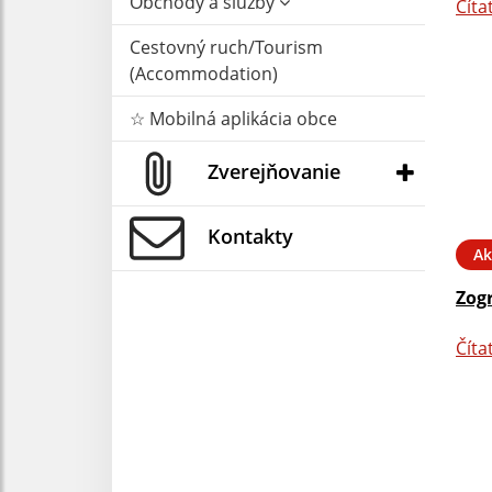
Obchody a služby
Číta
Cestovný ruch/Tourism
(Accommodation)
☆ Mobilná aplikácia obce
Zverejňovanie
Kontakty
Ak
Zog
Číta