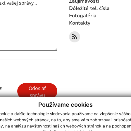
Zaujímavosti
Dôležité tel. čísla
Fotogaléria
Kontakty
Google reCaptcha Response
Odoslať
ím
správu
Používame cookies
okie a ďalšie technológie sledovania používame na zlepšenie vášho
 našich webových stránok, na to, aby sme vám zobrazovali prispôs
my, na analýzu návštevnosti našich webových stránok a na pochopeni
webdesign
|