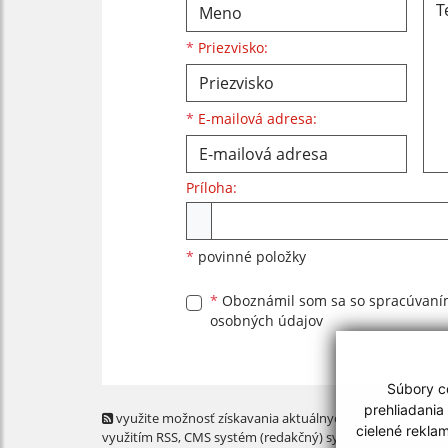
*
Priezvisko:
*
E-mailová adresa:
Príloha:
Príloha
*
povinné položky
*
Oboznámil som sa so
spracúvan
osobných údajov
Súbory co
prehliadania
využite možnosť získavania aktuálnych informácií s
cielené rekla
využitím RSS
, CMS systém (redakčný) systém ECHELON 2,