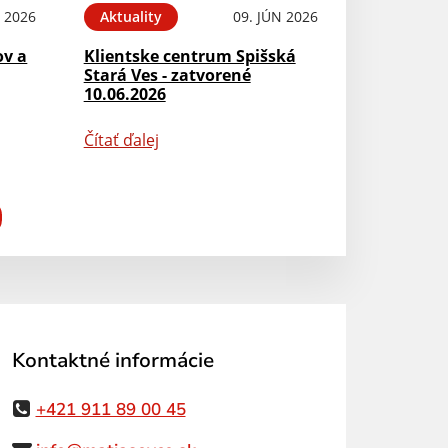
N 2026
Aktuality
09. JÚN 2026
ov a
Klientske centrum Spišská
Stará Ves - zatvorené
10.06.2026
Čítať ďalej
Kontaktné informácie
+421 911 89 00 45