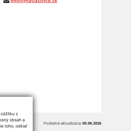
info@matiasovce.sk
 zážitku z
obený obsah a
Posledná aktualizácia:
05.08.2026
e toho, odkiaľ