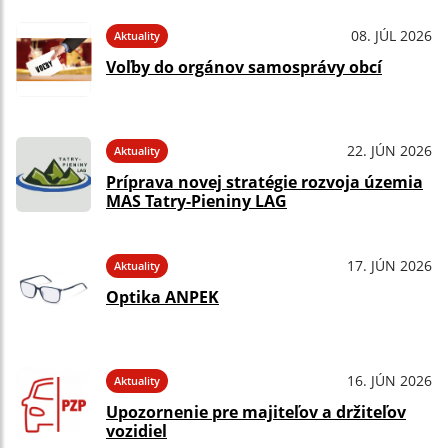
08. JÚL 2026
Aktuality
Voľby do orgánov samosprávy obcí
22. JÚN 2026
Aktuality
Príprava novej stratégie rozvoja územia
MAS Tatry-Pieniny LAG
17. JÚN 2026
Aktuality
Optika ANPEK
16. JÚN 2026
Aktuality
Upozornenie pre majiteľov a držiteľov
vozidiel