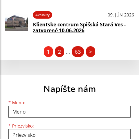
09. JÚN 2026
Aktuality
Klientske centrum Spišská Stará Ves -
zatvorené 10.06.2026
1
2
63
>
...
Napíšte nám
Meno
Priezvisko
E-mailová adresa
*
Meno:
*
Priezvisko: