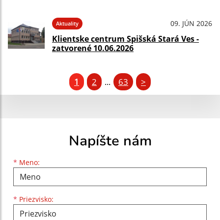
09. JÚN 2026
Aktuality
Klientske centrum Spišská Stará Ves -
zatvorené 10.06.2026
1
2
63
>
...
Napíšte nám
Meno
Priezvisko
E-mailová adresa
*
Meno:
*
Priezvisko: