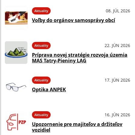
08. JÚL 2026
Aktuality
Voľby do orgánov samosprávy obcí
22. JÚN 2026
Aktuality
Príprava novej stratégie rozvoja územia
MAS Tatry-Pieniny LAG
17. JÚN 2026
Aktuality
Optika ANPEK
16. JÚN 2026
Aktuality
Upozornenie pre majiteľov a držiteľov
vozidiel