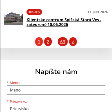
09. JÚN 2026
Aktuality
Klientske centrum Spišská Stará Ves -
zatvorené 10.06.2026
1
2
63
>
...
Napíšte nám
Meno
Priezvisko
E-mailová adresa
*
Meno:
*
Priezvisko: