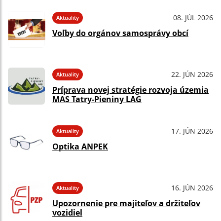
08. JÚL 2026
Aktuality
Voľby do orgánov samosprávy obcí
22. JÚN 2026
Aktuality
Príprava novej stratégie rozvoja územia
MAS Tatry-Pieniny LAG
17. JÚN 2026
Aktuality
Optika ANPEK
16. JÚN 2026
Aktuality
Upozornenie pre majiteľov a držiteľov
vozidiel