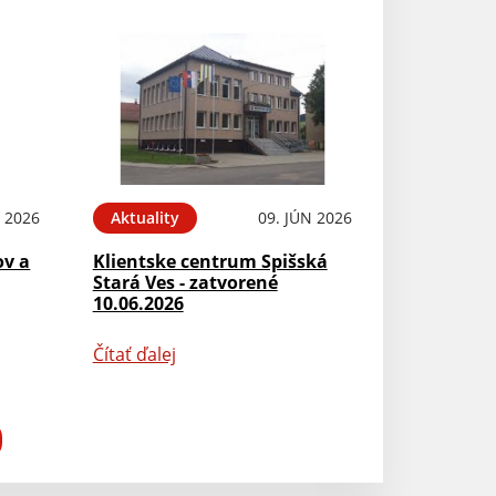
N 2026
Aktuality
09. JÚN 2026
ov a
Klientske centrum Spišská
Stará Ves - zatvorené
10.06.2026
Čítať ďalej