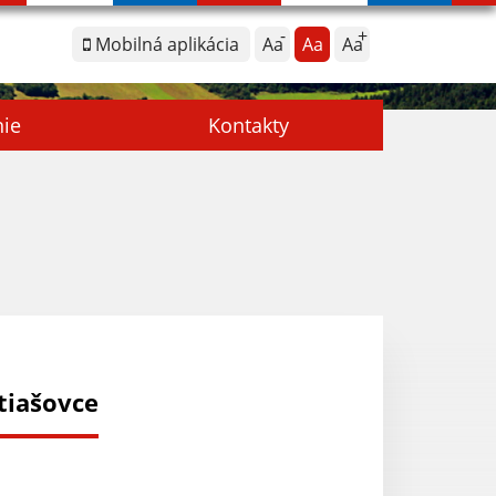
Mobilná aplikácia
Aa
Aa
Aa
nie
Kontakty
tiašovce