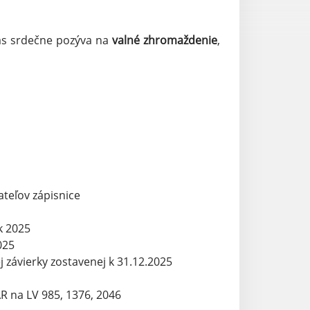
s srdečne pozýva na
valné zhromaždenie
,
ateľov zápisnice
k 2025
025
 závierky zostavenej k 31.12.2025
R na LV 985, 1376, 2046