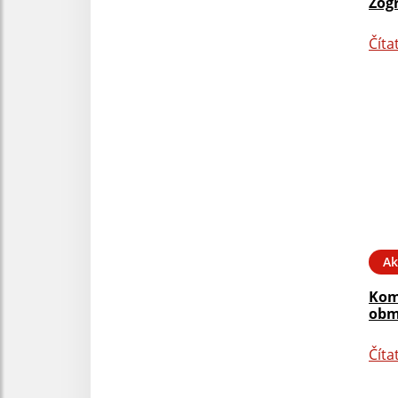
Zog
Číta
Ak
Kom
obm
Číta