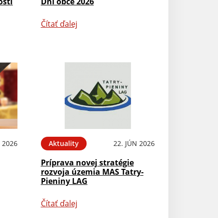
osti
Dni obce 2026
Čítať ďalej
L 2026
Aktuality
22. JÚN 2026
Príprava novej stratégie
rozvoja územia MAS Tatry-
Pieniny LAG
Čítať ďalej