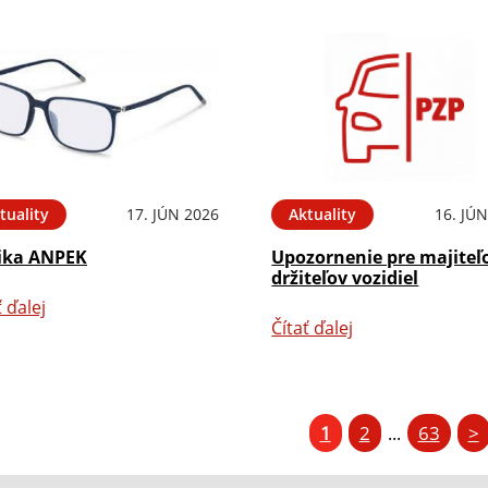
tuality
17. JÚN 2026
Aktuality
16. JÚ
ika ANPEK
Upozornenie pre majiteľ
držiteľov vozidiel
ť ďalej
Čítať ďalej
1
2
63
>
...