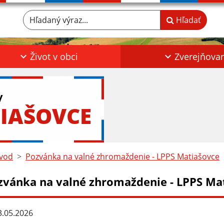
Hľadaný výraz...
Hľadať
Život v obci
Zverejňova
y
IAŠOVCE
vod
Pozvánka na valné zhromaždenie - LPPS Matiašovce
zvánka na valné zhromaždenie - LPPS Ma
.05.2026