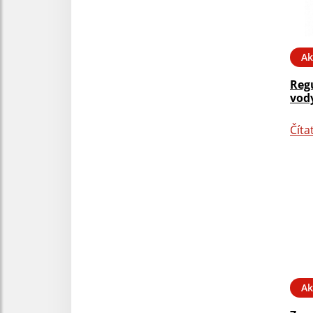
Ak
Reg
vody
Číta
Ak