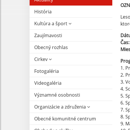
OZN
História
Les
Kultúra a šport
ktor
Zaujímavosti
Dát
Čas:
Obecný rozhlas
Mies
Cirkev
Pro
1. P
Fotogaléria
2. P
3. V
Videogaléria
4. 
Významné osobnosti
5. S
6. S
Organizácie a združenia
7. S
8. S
Obecné komunitné centrum
9. M