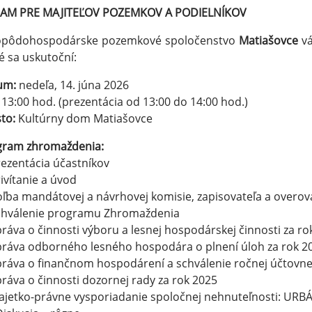
AM PRE MAJITEĽOV POZEMKOV A PODIELNÍKOV
opôdohospodárske pozemkové spoločenstvo
Matiašovce
vá
é sa uskutoční:
um:
nedeľa, 14. júna 2026
13:00 hod. (prezentácia od 13:00 do 14:00 hod.)
to:
Kultúrny dom Matiašovce
gram zhromaždenia:
rezentácia účastníkov
rivítanie a úvod
oľba mandátovej a návrhovej komisie, zapisovateľa a overov
Schválenie programu Zhromaždenia
práva o činnosti výboru a lesnej hospodárskej činnosti za ro
práva odborného lesného hospodára o plnení úloh za rok 2
práva o finančnom hospodárení a schválenie ročnej účtovnej
práva o činnosti dozornej rady za rok 2025
ajetko-právne vysporiadanie spoločnej nehnuteľnosti: URBÁ