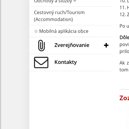
Obchody a služby
10. 
11. 
Cestovný ruch/Tourism
12. 
(Accommodation)
Po 
☆ Mobilná aplikácia obce
Dôle
povi
Zverejňovanie
pril
Kontakty
Ak 
tom
Zo