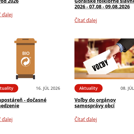
rod 2026
Goralské folklórne slávn
2026 - 07.08 - 09.08.2026
ť ďalej
Čítať ďalej
tuality
16. JÚL 2026
Aktuality
08. JÚ
postáreň - dočasné
Voľby do orgánov
edzenie
samosprávy obcí
ť ďalej
Čítať ďalej