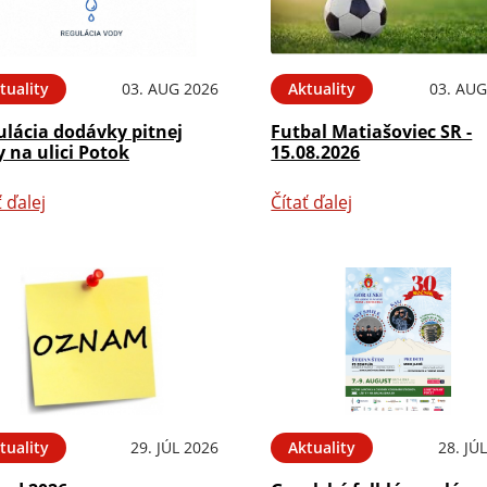
tuality
03. AUG 2026
Aktuality
03. AUG
ulácia dodávky pitnej
Futbal Matiašoviec SR -
 na ulici Potok
15.08.2026
ť ďalej
Čítať ďalej
tuality
29. JÚL 2026
Aktuality
28. JÚ