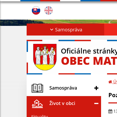
Samospráva
Oficiálne stránk
OBEC MAT
Ú
Samospráva
Po
Život v obci
13
Aktuality