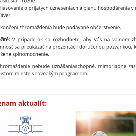
Diskusia – rôzne
Hlasovanie o prijatých uzneseniach a plánu hospodárenia v
Záver
ukončení zhromaždenia bude podávané občerstvenie.
žité:
V prípade ak sa rozhodnete, aby Vás na valnom zh
nnosť sa preukázať na prezentácii doručenou pozvánkou, k
ožené splnomocnenie.
zhromaždenie nebude uznášaniaschopné, mimoriadne zas
 istom mieste s rovnakým programom.
znam aktualít: