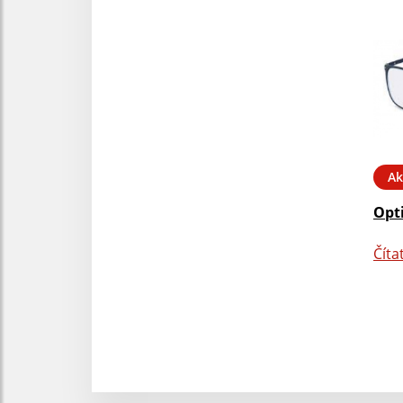
Ak
Opt
Číta