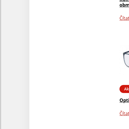
obm
Číta
Ak
Opt
Číta