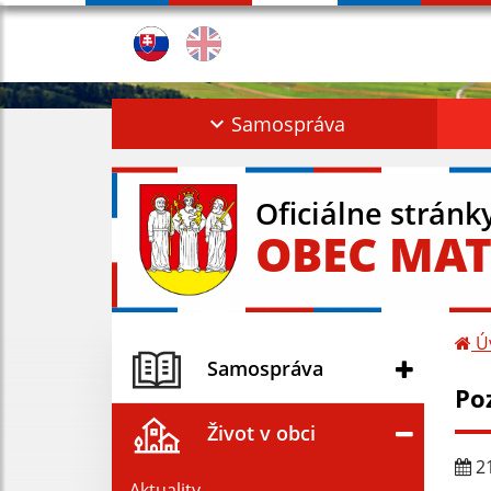
Samospráva
Oficiálne stránk
OBEC MAT
Ú
Samospráva
Po
Život v obci
21
Aktuality