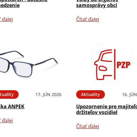
edzenie
samosprávy obcí
ť ďalej
Čítať ďalej
tuality
17. JÚN 2026
Aktuality
16. JÚ
ika ANPEK
Upozornenie pre majiteľ
držiteľov vozidiel
ť ďalej
Čítať ďalej