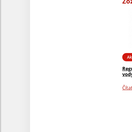
Zo
Ak
Reg
vody
Číta