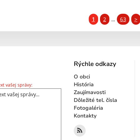
1
2
63
>
...
Rýchle odkazy
O obci
Text vašej správy...
História
xt vašej správy:
Zaujímavosti
Dôležité tel. čísla
Fotogaléria
Kontakty