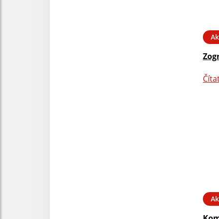
Ak
Zog
Číta
Ak
Kom