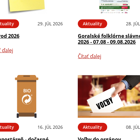
tuality
29. JÚL 2026
Aktuality
28. JÚ
rod 2026
Goralské folklórne slávn
2026 - 07.08 - 09.08.2026
ť ďalej
Čítať ďalej
tuality
16. JÚL 2026
Aktuality
08. JÚ
postáreň - dočasné
Voľby do orgánov