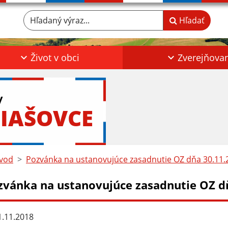
Hľadaný výraz...
Hľadať
Život v obci
Zverejňova
y
IAŠOVCE
vod
Pozvánka na ustanovujúce zasadnutie OZ dňa 30.11.2
zvánka na ustanovujúce zasadnutie OZ dň
.11.2018