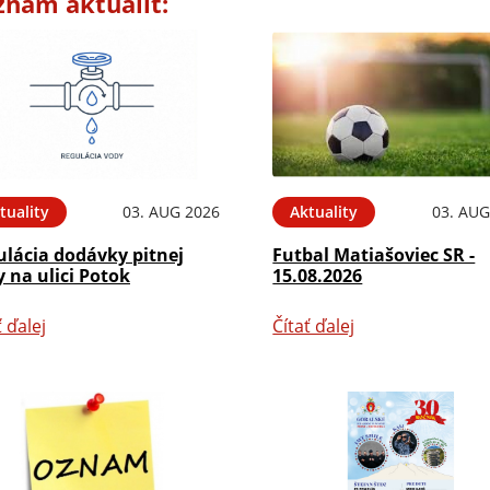
znam aktualít:
tuality
03. AUG 2026
Aktuality
03. AUG
ulácia dodávky pitnej
Futbal Matiašoviec SR -
 na ulici Potok
15.08.2026
ť ďalej
Čítať ďalej