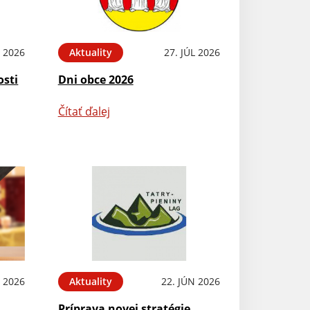
L 2026
Aktuality
27. JÚL 2026
osti
Dni obce 2026
Čítať ďalej
L 2026
Aktuality
22. JÚN 2026
Príprava novej stratégie