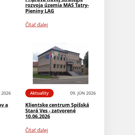
rozvoja územia MAS Tatry-
Pieniny LAG
Čítať ďalej
N 2026
Aktuality
09. JÚN 2026
ov a
Klientske centrum Spišská
Stará Ves - zatvorené
10.06.2026
Čítať ďalej