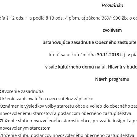
Pozvánka
ľa § 12 ods. 1 a podľa § 13 ods. 4 písm. a) zákona 369/1990 Zb. o
zvolávam
ustanovujúce zasadnutie Obecného zastupite
ktoré sa uskutoční dňa
30.11.2018
t. j. v p
v sále kultúrneho domu na ul. Hlavná v bu
Návrh programu
Otvorenie zasadnutia
Určenie zapisovateľa a overovateľov zápisnice
Oznámenie výsledkov voľby starostu obce a volieb do obecného zas
novozvolenému starostovi a poslancom obecného zastupiteľstva
Zloženie sľubu novozvoleného starostu obce, prevzatie insígnií a 
novozvoleným starostom
Zloženie sľubu poslancov novozvoleného obecného zastupiteľstva