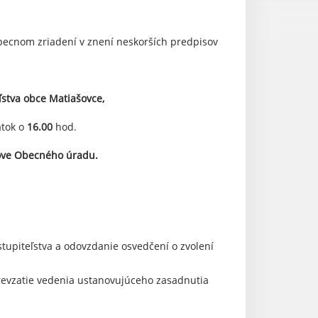
 obecnom zriadení v znení neskorších predpisov
ľstva
obc
e Matiašovce,
iatok o
16.00
hod.
dove Obecného úradu.
tupiteľstva a odovzdanie osvedčení o zvolení
prevzatie vedenia ustanovujúceho zasadnutia