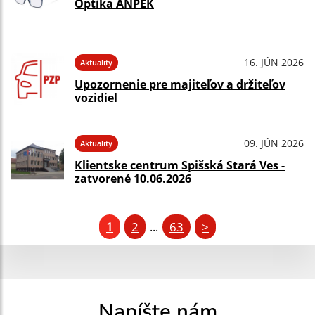
Optika ANPEK
16. JÚN 2026
Aktuality
Upozornenie pre majiteľov a držiteľov
vozidiel
09. JÚN 2026
Aktuality
Klientske centrum Spišská Stará Ves -
zatvorené 10.06.2026
1
2
63
>
...
Napíšte nám