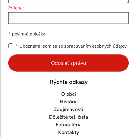
Príloha:
Príloha
*
povinné položky
*
Oboznámil som sa so
spracúvaním osobných údajov
Google reCaptcha Response
Odoslať správu
Rýchle odkazy
O obci
História
Zaujímavosti
Dôležité tel. čísla
Fotogaléria
Kontakty