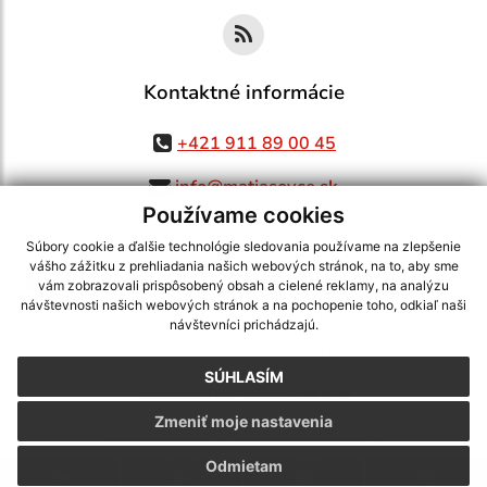
Kontaktné informácie
+421 911 89 00 45
info@matiasovce.sk
Používame cookies
Súbory cookie a ďalšie technológie sledovania používame na zlepšenie
vášho zážitku z prehliadania našich webových stránok, na to, aby sme
využite možnosť získavania aktuálnych informácií s využitím RSS
,
vám zobrazovali prispôsobený obsah a cielené reklamy, na analýzu
CMS systém (redakčný) systém ECHELON 2,
Mapa stránok
,
web portál
,
návštevnosti našich webových stránok a na pochopenie toho, odkiaľ naši
návštevníci prichádzajú.
webhosting
,
webex.digital, s.r.o.
,
domény
,
registrácia domény
,
spoločnosť webex.digital, s.r.o.
,
technický prevádzkovateľ
SÚHLASÍM
Posledná aktualizácia:
05.08.2026
Zmeniť moje nastavenia
Vytlačiť stránku
|
Vyhlásenie o prístupnosti
Autorské práva
|
Cookies
Odmietam