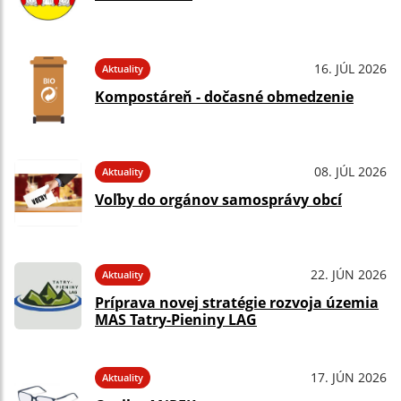
16. JÚL 2026
Aktuality
Kompostáreň - dočasné obmedzenie
08. JÚL 2026
Aktuality
Voľby do orgánov samosprávy obcí
22. JÚN 2026
Aktuality
Príprava novej stratégie rozvoja územia
MAS Tatry-Pieniny LAG
17. JÚN 2026
Aktuality