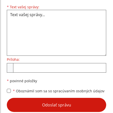
Text vašej správy...
*
Text vašej správy:
Príloha:
Príloha
*
povinné položky
*
Oboznámil som sa so
spracúvaním osobných údajov
Google reCaptcha Response
Odoslať správu