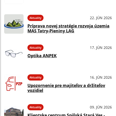
22. JÚN 2026
Aktuality
Príprava novej stratégie rozvoja územia
MAS Tatry-Pieniny LAG
17. JÚN 2026
Aktuality
Optika ANPEK
16. JÚN 2026
Aktuality
Upozornenie pre majiteľov a držiteľov
vozidiel
09. JÚN 2026
Aktuality
Klientske centrum Spišská Stará Ves -